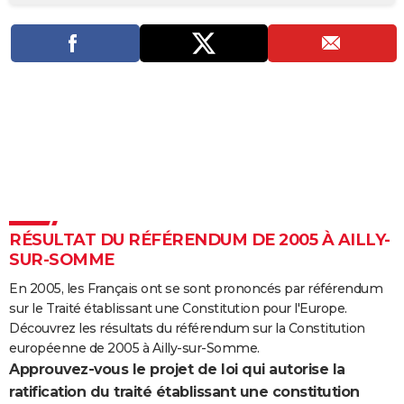
City break
Voyage de noces
Climat
Destinations
Voyage nature
Forum
+
PHOTO
GUIDES D'ACHAT
BONS PLANS
CARTE DE VOEUX
Carte Bonne année
Carte Pâques
Carte de Noël
Carte Saint-Valentin
Carte d'anniversaire
DICTIONNAIRE
Biographies
Expressions
Dictionnaire
Citations
Proverbes
PROGRAMME TV
RÉSULTAT DU RÉFÉRENDUM DE 2005 À AILLY-
COPAINS D'AVANT
SUR-SOMME
Se connecter
Collèges
Universités
Service militaire
S'inscrire
Lycées
Primaires
Entreprises
Avis de recherche
AVIS DE DÉCÈS
En 2005, les Français ont se sont prononcés par référendum
sur le Traité établissant une Constitution pour l'Europe.
FORUM
Découvrez les résultats du référendum sur la Constitution
Lifestyle
Sport
Television
Cinema
Bricolage
Culture
Auto
Voyage
européenne de 2005 à Ailly-sur-Somme.
Approuvez-vous le projet de loi qui autorise la
ratification du traité établissant une constitution