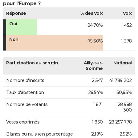
pour l'Europe ?
Réponse
% des voix
Voix
Oui
24,70%
452
Non
75,30%
1 378
Participation au scrutin
Ailly-sur-
National
Somme
Nombre d'inscrits
2 547
41 789 202
Taux d'abstention
26,54%
30,63%
Nombre de votants
1 871
28 988
300
Votes exprimés
1 830
28 257 778
Blancs ou nuls (en pourcentage
2,19%
2,52%