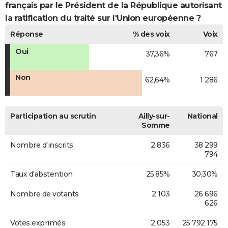
français par le Président de la République autorisant
la ratification du traité sur l'Union européenne ?
Réponse
% des voix
Voix
Oui
37,36%
767
Non
62,64%
1 286
Participation au scrutin
Ailly-sur-
National
Somme
Nombre d'inscrits
2 836
38 299
794
Taux d'abstention
25,85%
30,30%
Nombre de votants
2 103
26 696
626
Votes exprimés
2 053
25 792 175