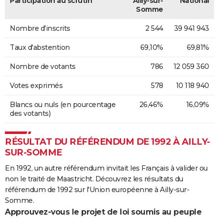
Participation au scrutin
Ailly-sur-
National
Somme
Nombre d'inscrits
2 544
39 941 943
Taux d'abstention
69,10%
69,81%
Nombre de votants
786
12 059 360
Votes exprimés
578
10 118 940
Blancs ou nuls (en pourcentage
26,46%
16,09%
des votants)
RÉSULTAT DU RÉFÉRENDUM DE 1992 À AILLY-
SUR-SOMME
En 1992, un autre référendum invitait les Français à valider ou
non le traité de Maastricht. Découvrez les résultats du
référendum de 1992 sur l'Union européenne à Ailly-sur-
Somme.
Approuvez-vous le projet de loi soumis au peuple