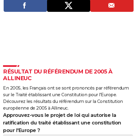
City break
Voyage de noces
Climat
Destinations
Voyage nature
Forum
+
PHOTO
GUIDES D'ACHAT
BONS PLANS
CARTE DE VOEUX
Carte Bonne année
Carte Pâques
Carte de Noël
Carte Saint-Valentin
Carte d'anniversaire
DICTIONNAIRE
Biographies
Expressions
Dictionnaire
Citations
Proverbes
PROGRAMME TV
RÉSULTAT DU RÉFÉRENDUM DE 2005 À
ALLINEUC
COPAINS D'AVANT
En 2005, les Français ont se sont prononcés par référendum
Se connecter
Collèges
Universités
Service militaire
S'inscrire
Lycées
Primaires
Entreprises
Avis de recherche
AVIS DE DÉCÈS
sur le Traité établissant une Constitution pour l'Europe.
Découvrez les résultats du référendum sur la Constitution
FORUM
européenne de 2005 à Allineuc.
Approuvez-vous le projet de loi qui autorise la
Lifestyle
Sport
Television
Cinema
Bricolage
Culture
Auto
Voyage
ratification du traité établissant une constitution
pour l'Europe ?