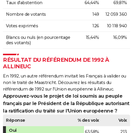
Taux d'abstention
64,44%
69,81%
Nombre de votants
149
12 059 360
Votes exprimés
126
10 118 940
Blancs ou nuls (en pourcentage
15,44%
16,09%
des votants)
RÉSULTAT DU RÉFÉRENDUM DE 1992 À
ALLINEUC
En 1992, un autre référendum invitait les Français à valider ou
non le traité de Maastricht. Découvrez les résultats du
référendum de 1992 sur l'Union européenne à Allineuc.
Approuvez-vous le projet de loi soumis au peuple
français par le Président de la République autorisant
la ratification du traité sur l'Union européenne ?
Réponse
% des voix
Voix
Oui
63,58%
213