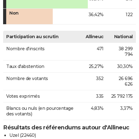
Non
36,42%
122
Participation au scrutin
Allineuc
National
Nombre d'inscrits
471
38 299
794
Taux d'abstention
25,27%
30,30%
Nombre de votants
352
26 696
626
Votes exprimés
335
25 792 175
Blancs ou nuls (en pourcentage
4,83%
3,37%
des votants)
Résultats des référendums autour d'Allineuc
Uzel (22460)