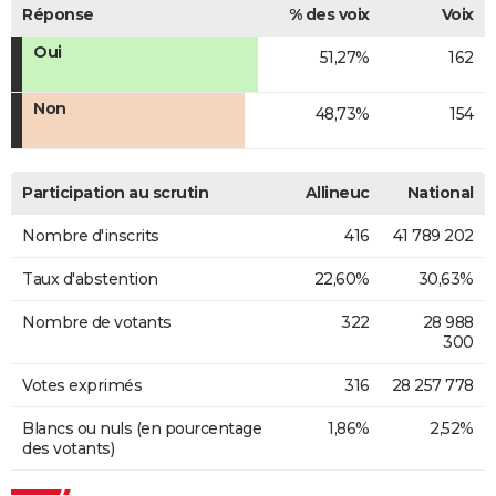
Réponse
% des voix
Voix
Oui
51,27%
162
Non
48,73%
154
Participation au scrutin
Allineuc
National
Nombre d'inscrits
416
41 789 202
Taux d'abstention
22,60%
30,63%
Nombre de votants
322
28 988
300
Votes exprimés
316
28 257 778
Blancs ou nuls (en pourcentage
1,86%
2,52%
des votants)