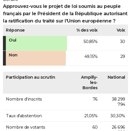
Approuvez-vous le projet de loi soumis au peuple
français par le Président de la République autorisant
la ratification du traité sur l'Union européenne ?
Réponse
% des voix
Voix
Oui
50,85%
30
Non
49,15%
29
Participation au scrutin
Ampilly-
National
les-
Bordes
Nombre d'inscrits
76
38 299
794
Taux d'abstention
21,05%
30,30%
Nombre de votants
60
26 696