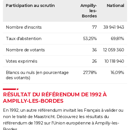
Participation au scrutin
Ampilly-
National
les-
Bordes
Nombre d'inscrits
77
39 941 943
Taux d'abstention
53,25%
69,81%
Nombre de votants
36
12 059 360
Votes exprimés
26
10 118 940
Blancs ou nuls (en pourcentage
27,78%
16,09%
des votants)
RÉSULTAT DU RÉFÉRENDUM DE 1992 À
AMPILLY-LES-BORDES
En 1992, un autre référendum invitait les Français à valider ou
non le traité de Maastricht. Découvrez les résultats du
référendum de 1992 sur l'Union européenne à Ampilly-les-
Bordes.