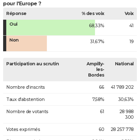
pour l'Europe ?
Réponse
% des voix
Voix
Oui
68,33%
41
Non
31,67%
19
Participation au scrutin
Ampilly-
National
les-
Bordes
Nombre d'inscrits
66
41 789 202
Taux d'abstention
7,58%
30,63%
Nombre de votants
61
28 988
300
Votes exprimés
60
28 257 778