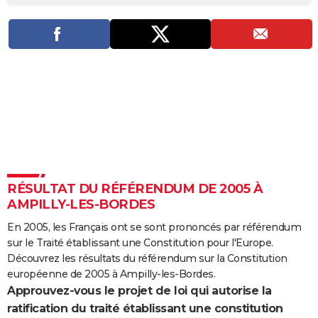
City break
Voyage de noces
Climat
Destinations
Voyage nature
Forum
+
PHOTO
GUIDES D'ACHAT
BONS PLANS
CARTE DE VOEUX
Carte Bonne année
Carte Pâques
Carte de Noël
Carte Saint-Valentin
Carte d'anniversaire
DICTIONNAIRE
Biographies
Expressions
Dictionnaire
Citations
Proverbes
PROGRAMME TV
RÉSULTAT DU RÉFÉRENDUM DE 2005 À
COPAINS D'AVANT
AMPILLY-LES-BORDES
Se connecter
Collèges
Universités
Service militaire
S'inscrire
Lycées
Primaires
Entreprises
Avis de recherche
AVIS DE DÉCÈS
En 2005, les Français ont se sont prononcés par référendum
sur le Traité établissant une Constitution pour l'Europe.
FORUM
Découvrez les résultats du référendum sur la Constitution
Lifestyle
Sport
Television
Cinema
Bricolage
Culture
Auto
Voyage
européenne de 2005 à Ampilly-les-Bordes.
Approuvez-vous le projet de loi qui autorise la
ratification du traité établissant une constitution