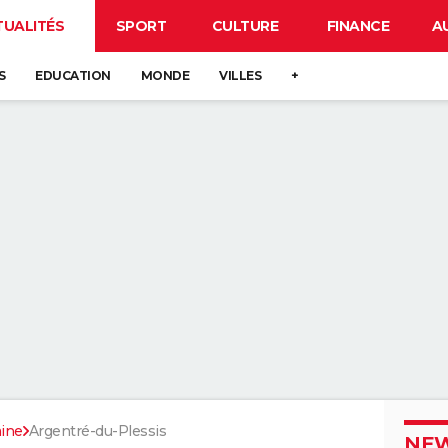
TUALITÉS
SPORT
CULTURE
FINANCE
A
S
EDUCATION
MONDE
VILLES
+
aine
Argentré-du-Plessis
NEW