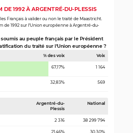
 DE 1992 À ARGENTRÉ-DU-PLESSIS
es Français à valider ou non le traité de Maastricht.
m de 1992 sur l'Union européenne à Argentré-du-
 soumis au peuple français par le Président
atification du traité sur l'Union européenne ?
% des voix
Voix
67,17%
1 164
32,83%
569
Argentré-du-
National
Plessis
2 316
38 299 794
21,46%
30,30%