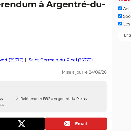
férendum à Argentré-du-
Actu
Spo
Les 
ert (35370)
Saint-Germain-du-Pinel (35370)
Mise à jour le 24/06/26
is
Référendum 1992 à Argentré-du-Plessis
is
Email