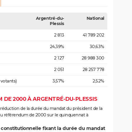
Argentré-du-
National
Plessis
2 813
41 789 202
24,39%
30,63%
2 127
28 988 300
2 051
28 257 778
 votants)
3,57%
2,52%
 DE 2000 À ARGENTRÉ-DU-PLESSIS
 réduction de la durée du mandat du président de la
 du référendum de 2000 sur le quinquennat à
 constitutionnelle fixant la durée du mandat