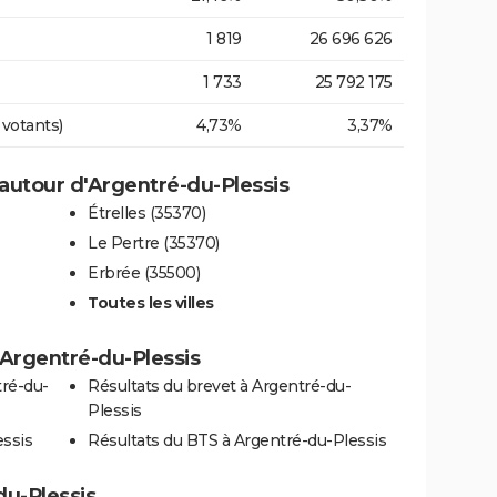
1 819
26 696 626
1 733
25 792 175
 votants)
4,73%
3,37%
autour d'Argentré-du-Plessis
Étrelles (35370)
Le Pertre (35370)
Erbrée (35500)
Toutes les villes
à Argentré-du-Plessis
tré-du-
Résultats du brevet à Argentré-du-
Plessis
essis
Résultats du BTS à Argentré-du-Plessis
du-Plessis