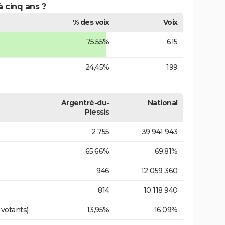
à cinq ans ?
% des voix
Voix
75,55%
615
24,45%
199
Argentré-du-
National
Plessis
2 755
39 941 943
65,66%
69,81%
946
12 059 360
814
10 118 940
 votants)
13,95%
16,09%