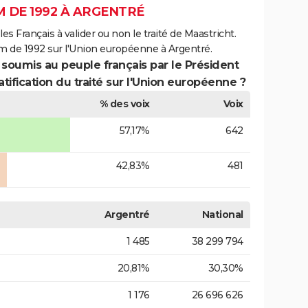
 DE 1992 À ARGENTRÉ
es Français à valider ou non le traité de Maastricht.
m de 1992 sur l'Union européenne à Argentré.
 soumis au peuple français par le Président
atification du traité sur l'Union européenne ?
% des voix
Voix
57,17%
642
42,83%
481
Argentré
National
1 485
38 299 794
20,81%
30,30%
1 176
26 696 626