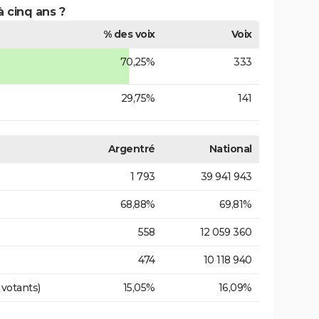
à cinq ans ?
% des voix
Voix
70,25%
333
29,75%
141
Argentré
National
1 793
39 941 943
68,88%
69,81%
558
12 059 360
474
10 118 940
 votants)
15,05%
16,09%