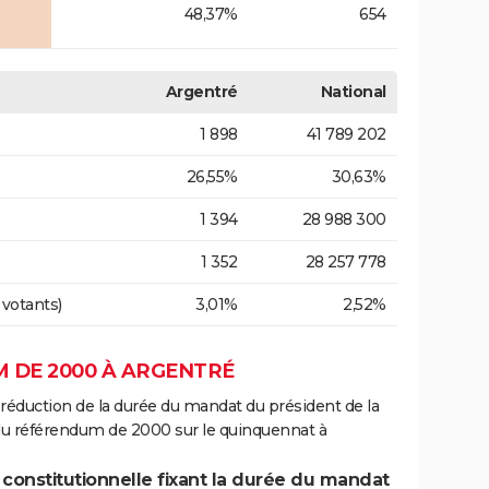
48,37%
654
Argentré
National
1 898
41 789 202
26,55%
30,63%
1 394
28 988 300
1 352
28 257 778
 votants)
3,01%
2,52%
 DE 2000 À ARGENTRÉ
 réduction de la durée du mandat du président de la
 du référendum de 2000 sur le quinquennat à
 constitutionnelle fixant la durée du mandat