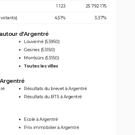
1 123
25 792 175
 votants)
4,51%
3,37%
autour d'Argentré
Louverné (53950)
Gesnes (53150)
Montsûrs (53150)
Toutes les villes
à Argentré
tré
Résultats du brevet à Argentré
Résultats du BTS à Argentré
Ecole à Argentré
Prix immobilier à Argentré