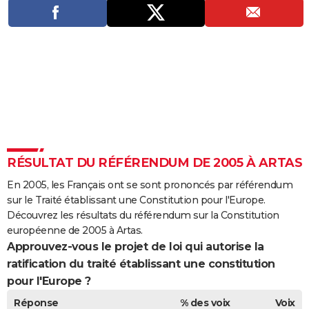
City break
Voyage de noces
Climat
Destinations
Voyage nature
Forum
+
PHOTO
GUIDES D'ACHAT
BONS PLANS
CARTE DE VOEUX
Carte Bonne année
Carte Pâques
Carte de Noël
Carte Saint-Valentin
Carte d'anniversaire
DICTIONNAIRE
Biographies
Expressions
Dictionnaire
Citations
Proverbes
PROGRAMME TV
RÉSULTAT DU RÉFÉRENDUM DE 2005 À ARTAS
COPAINS D'AVANT
En 2005, les Français ont se sont prononcés par référendum
sur le Traité établissant une Constitution pour l'Europe.
Se connecter
Collèges
Universités
Service militaire
S'inscrire
Lycées
Primaires
Entreprises
Avis de recherche
AVIS DE DÉCÈS
Découvrez les résultats du référendum sur la Constitution
européenne de 2005 à Artas.
FORUM
Approuvez-vous le projet de loi qui autorise la
ratification du traité établissant une constitution
Lifestyle
Sport
Television
Cinema
Bricolage
Culture
Auto
Voyage
pour l'Europe ?
Réponse
% des voix
Voix