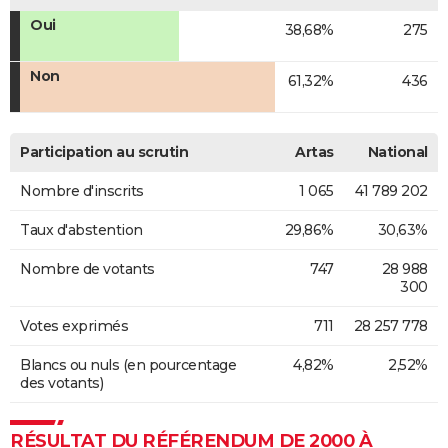
Oui
38,68%
275
Non
61,32%
436
Participation au scrutin
Artas
National
Nombre d'inscrits
1 065
41 789 202
Taux d'abstention
29,86%
30,63%
Nombre de votants
747
28 988
300
Votes exprimés
711
28 257 778
Blancs ou nuls (en pourcentage
4,82%
2,52%
des votants)
RÉSULTAT DU RÉFÉRENDUM DE 2000 À