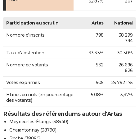
52,87%
267
Participation au scrutin
Artas
National
Nombre d'inscrits
798
38 299
794
Taux d'abstention
33,33%
30,30%
Nombre de votants
532
26 696
626
Votes exprimés
505
25 792 175
Blancs ou nuls (en pourcentage
5,08%
3,37%
des votants)
Résultats des référendums autour d'Artas
Meyrieu-les-Étangs (38440)
Charantonnay (38790)
Roche (38090)