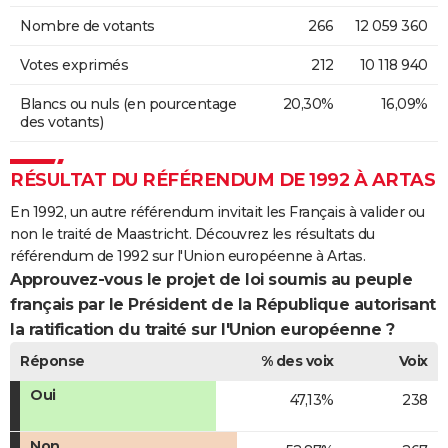
Nombre de votants
266
12 059 360
Votes exprimés
212
10 118 940
Blancs ou nuls (en pourcentage
20,30%
16,09%
des votants)
RÉSULTAT DU RÉFÉRENDUM DE 1992 À ARTAS
En 1992, un autre référendum invitait les Français à valider ou
non le traité de Maastricht. Découvrez les résultats du
référendum de 1992 sur l'Union européenne à Artas.
Approuvez-vous le projet de loi soumis au peuple
français par le Président de la République autorisant
la ratification du traité sur l'Union européenne ?
Réponse
% des voix
Voix
Oui
47,13%
238
Non