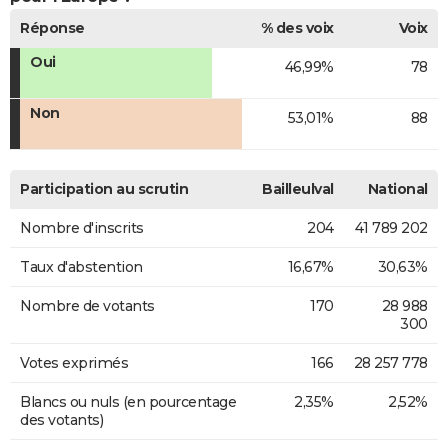
Réponse
% des voix
Voix
Oui
46,99%
78
Non
53,01%
88
Participation au scrutin
Bailleulval
National
Nombre d'inscrits
204
41 789 202
Taux d'abstention
16,67%
30,63%
Nombre de votants
170
28 988
300
Votes exprimés
166
28 257 778
Blancs ou nuls (en pourcentage
2,35%
2,52%
des votants)