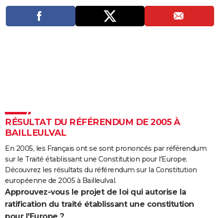
City break
Voyage de noces
Climat
Destinations
Voyage nature
Forum
+
PHOTO
GUIDES D'ACHAT
BONS PLANS
CARTE DE VOEUX
Carte Bonne année
Carte Pâques
Carte de Noël
Carte Saint-Valentin
Carte d'anniversaire
DICTIONNAIRE
Biographies
Expressions
Dictionnaire
Citations
Proverbes
PROGRAMME TV
RÉSULTAT DU RÉFÉRENDUM DE 2005 À
COPAINS D'AVANT
BAILLEULVAL
Se connecter
Collèges
Universités
Service militaire
S'inscrire
Lycées
Primaires
Entreprises
Avis de recherche
En 2005, les Français ont se sont prononcés par référendum
AVIS DE DÉCÈS
sur le Traité établissant une Constitution pour l'Europe.
FORUM
Découvrez les résultats du référendum sur la Constitution
européenne de 2005 à Bailleulval.
Lifestyle
Sport
Television
Cinema
Bricolage
Culture
Auto
Voyage
Approuvez-vous le projet de loi qui autorise la
ratification du traité établissant une constitution
pour l'Europe ?