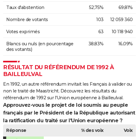
Taux d'abstention
52,75%
69,81%
Nombre de votants
103
12 059 360
Votes exprimés
63
10 118 940
Blancs ou nuls (en pourcentage
38,83%
16,09%
des votants)
RÉSULTAT DU RÉFÉRENDUM DE 1992 À
BAILLEULVAL
En 1992, un autre référendum invitait les Français à valider ou
non le traité de Maastricht. Découvrez les résultats du
référendum de 1992 sur l'Union européenne à Bailleulval.
Approuvez-vous le projet de loi soumis au peuple
français par le Président de la République autorisant
la ratification du traité sur l'Union européenne ?
Réponse
% des voix
Voix