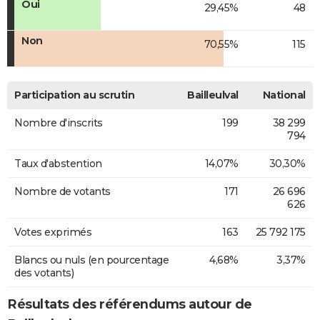
Oui
29,45%
48
Non
70,55%
115
Participation au scrutin
Bailleulval
National
Nombre d'inscrits
199
38 299
794
Taux d'abstention
14,07%
30,30%
Nombre de votants
171
26 696
626
Votes exprimés
163
25 792 175
Blancs ou nuls (en pourcentage
4,68%
3,37%
des votants)
Résultats des référendums autour de