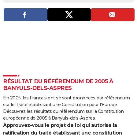
City break
Voyage de noces
Climat
Destinations
Voyage nature
Forum
+
PHOTO
GUIDES D'ACHAT
BONS PLANS
CARTE DE VOEUX
Carte Bonne année
Carte Pâques
Carte de Noël
Carte Saint-Valentin
Carte d'anniversaire
DICTIONNAIRE
Biographies
Expressions
Dictionnaire
Citations
Proverbes
PROGRAMME TV
RÉSULTAT DU RÉFÉRENDUM DE 2005 À
COPAINS D'AVANT
BANYULS-DELS-ASPRES
Se connecter
Collèges
Universités
Service militaire
S'inscrire
Lycées
Primaires
Entreprises
Avis de recherche
AVIS DE DÉCÈS
En 2005, les Français ont se sont prononcés par référendum
sur le Traité établissant une Constitution pour l'Europe.
FORUM
Découvrez les résultats du référendum sur la Constitution
Lifestyle
Sport
Television
Cinema
Bricolage
Culture
Auto
Voyage
européenne de 2005 à Banyuls-dels-Aspres.
Approuvez-vous le projet de loi qui autorise la
ratification du traité établissant une constitution