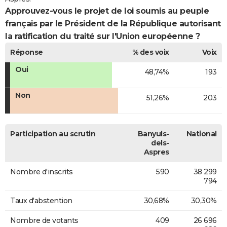
Approuvez-vous le projet de loi soumis au peuple
français par le Président de la République autorisant
la ratification du traité sur l'Union européenne ?
Réponse
% des voix
Voix
Oui
48,74%
193
Non
51,26%
203
Participation au scrutin
Banyuls-
National
dels-
Aspres
Nombre d'inscrits
590
38 299
794
Taux d'abstention
30,68%
30,30%
Nombre de votants
409
26 696