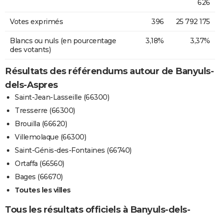
626
Votes exprimés
396
25 792 175
Blancs ou nuls (en pourcentage
3,18%
3,37%
des votants)
Résultats des référendums autour de Banyuls-
dels-Aspres
Saint-Jean-Lasseille (66300)
Tresserre (66300)
Brouilla (66620)
Villemolaque (66300)
Saint-Génis-des-Fontaines (66740)
Ortaffa (66560)
Bages (66670)
Toutes les villes
Tous les résultats officiels à Banyuls-dels-