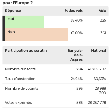
pour l'Europe ?
Réponse
% des voix
Voix
Oui
38,40%
225
Non
61,60%
361
Participation au scrutin
Banyuls-
National
dels-
Aspres
Nombre d'inscrits
794
41 789 202
Taux d'abstention
24,94%
30,63%
Nombre de votants
596
28 988
300
Votes exprimés
586
28 257 778