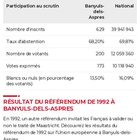
Participation au scrutin
Banyuls-
National
dels-
Aspres
Nombre d'inscrits
629
39 941 943
Taux d'abstention
68,20%
69,81%
Nombre de votants
200
12 059 360
Votes exprimés
173
10 118 940
Blancs ou nuls (en pourcentage
13,50%
16,09%
des votants)
RÉSULTAT DU RÉFÉRENDUM DE 1992 À
BANYULS-DELS-ASPRES
En 1992, un autre référendum invitait les Français à valider ou
non le traité de Maastricht. Découvrez les résultats du
référendum de 1992 sur l'Union européenne à Banyuls-dels-
Aspres.