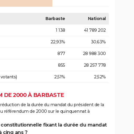
Barbaste
National
1 138
41 789 202
22,93%
30,63%
877
28 988 300
855
28 257 778
 votants)
2,51%
2,52%
 DE 2000 À BARBASTE
 réduction de la durée du mandat du président de la
 du référendum de 2000 sur le quinquennat à
 constitutionnelle fixant la durée du mandat
à cinq ans ?