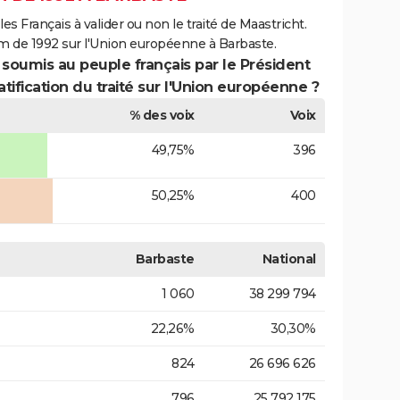
es Français à valider ou non le traité de Maastricht.
m de 1992 sur l'Union européenne à Barbaste.
 soumis au peuple français par le Président
atification du traité sur l'Union européenne ?
% des voix
Voix
49,75%
396
50,25%
400
Barbaste
National
1 060
38 299 794
22,26%
30,30%
824
26 696 626
796
25 792 175