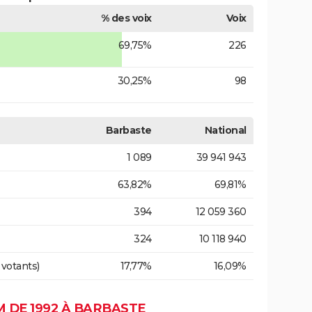
% des voix
Voix
69,75%
226
30,25%
98
Barbaste
National
1 089
39 941 943
63,82%
69,81%
394
12 059 360
324
10 118 940
 votants)
17,77%
16,09%
 DE 1992 À BARBASTE