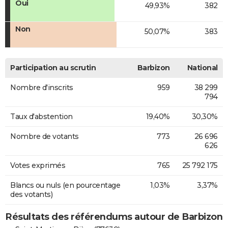
Oui
49,93%
382
Non
50,07%
383
Participation au scrutin
Barbizon
National
Nombre d'inscrits
959
38 299
794
Taux d'abstention
19,40%
30,30%
Nombre de votants
773
26 696
626
Votes exprimés
765
25 792 175
Blancs ou nuls (en pourcentage
1,03%
3,37%
des votants)
Résultats des référendums autour de Barbizon