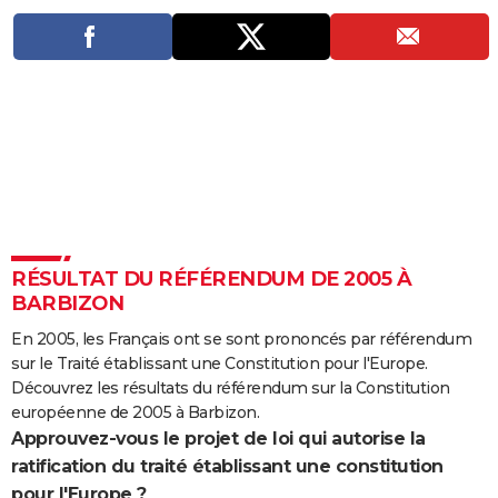
City break
Voyage de noces
Climat
Destinations
Voyage nature
Forum
+
PHOTO
GUIDES D'ACHAT
BONS PLANS
CARTE DE VOEUX
Carte Bonne année
Carte Pâques
Carte de Noël
Carte Saint-Valentin
Carte d'anniversaire
DICTIONNAIRE
Biographies
Expressions
Dictionnaire
Citations
Proverbes
PROGRAMME TV
RÉSULTAT DU RÉFÉRENDUM DE 2005 À
COPAINS D'AVANT
BARBIZON
Se connecter
Collèges
Universités
Service militaire
S'inscrire
Lycées
Primaires
Entreprises
Avis de recherche
En 2005, les Français ont se sont prononcés par référendum
AVIS DE DÉCÈS
sur le Traité établissant une Constitution pour l'Europe.
FORUM
Découvrez les résultats du référendum sur la Constitution
européenne de 2005 à Barbizon.
Lifestyle
Sport
Television
Cinema
Bricolage
Culture
Auto
Voyage
Approuvez-vous le projet de loi qui autorise la
ratification du traité établissant une constitution
pour l'Europe ?