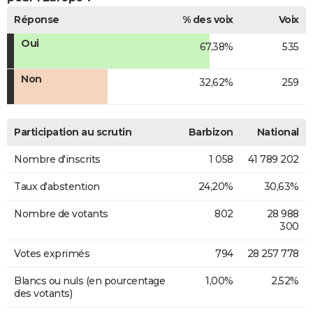
Réponse
% des voix
Voix
Oui
67,38%
535
Non
32,62%
259
Participation au scrutin
Barbizon
National
Nombre d'inscrits
1 058
41 789 202
Taux d'abstention
24,20%
30,63%
Nombre de votants
802
28 988
300
Votes exprimés
794
28 257 778
Blancs ou nuls (en pourcentage
1,00%
2,52%
des votants)