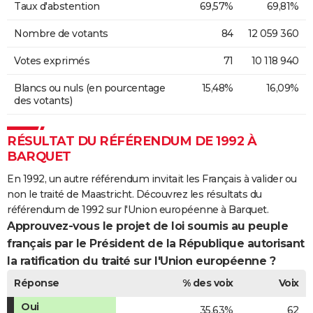
Taux d'abstention
69,57%
69,81%
Nombre de votants
84
12 059 360
Votes exprimés
71
10 118 940
Blancs ou nuls (en pourcentage
15,48%
16,09%
des votants)
RÉSULTAT DU RÉFÉRENDUM DE 1992 À
BARQUET
En 1992, un autre référendum invitait les Français à valider ou
non le traité de Maastricht. Découvrez les résultats du
référendum de 1992 sur l'Union européenne à Barquet.
Approuvez-vous le projet de loi soumis au peuple
français par le Président de la République autorisant
la ratification du traité sur l'Union européenne ?
Réponse
% des voix
Voix
Oui
35,63%
62