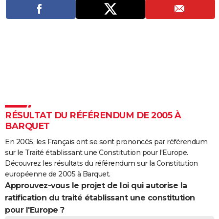
City break
Voyage de noces
Climat
Destinations
Voyage nature
Forum
+
PHOTO
GUIDES D'ACHAT
BONS PLANS
CARTE DE VOEUX
Carte Bonne année
Carte Pâques
Carte de Noël
Carte Saint-Valentin
Carte d'anniversaire
DICTIONNAIRE
Biographies
Expressions
Dictionnaire
Citations
Proverbes
PROGRAMME TV
RÉSULTAT DU RÉFÉRENDUM DE 2005 À
BARQUET
COPAINS D'AVANT
En 2005, les Français ont se sont prononcés par référendum
Se connecter
Collèges
Universités
Service militaire
S'inscrire
Lycées
Primaires
Entreprises
Avis de recherche
AVIS DE DÉCÈS
sur le Traité établissant une Constitution pour l'Europe.
Découvrez les résultats du référendum sur la Constitution
FORUM
européenne de 2005 à Barquet.
Approuvez-vous le projet de loi qui autorise la
Lifestyle
Sport
Television
Cinema
Bricolage
Culture
Auto
Voyage
ratification du traité établissant une constitution
pour l'Europe ?