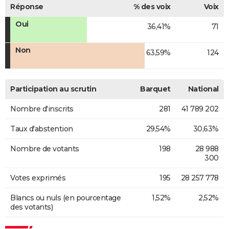
Réponse
% des voix
Voix
Oui
36,41%
71
Non
63,59%
124
Participation au scrutin
Barquet
National
Nombre d'inscrits
281
41 789 202
Taux d'abstention
29,54%
30,63%
Nombre de votants
198
28 988
300
Votes exprimés
195
28 257 778
Blancs ou nuls (en pourcentage
1,52%
2,52%
des votants)