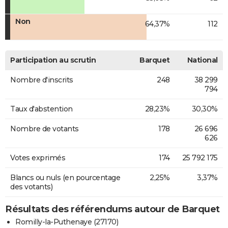
Non
64,37%
112
Participation au scrutin
Barquet
National
Nombre d'inscrits
248
38 299
794
Taux d'abstention
28,23%
30,30%
Nombre de votants
178
26 696
626
Votes exprimés
174
25 792 175
Blancs ou nuls (en pourcentage
2,25%
3,37%
des votants)
Résultats des référendums autour de Barquet
Romilly-la-Puthenaye (27170)