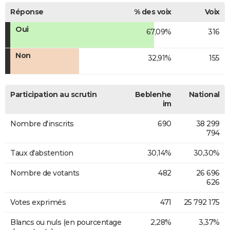
Réponse
% des voix
Voix
Oui
67,09%
316
Non
32,91%
155
Participation au scrutin
Beblenhe
National
im
Nombre d'inscrits
690
38 299
794
Taux d'abstention
30,14%
30,30%
Nombre de votants
482
26 696
626
Votes exprimés
471
25 792 175
Blancs ou nuls (en pourcentage
2,28%
3,37%