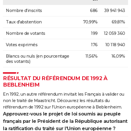
Nombre d'inscrits
686
39 941 943
Taux d'abstention
70,99%
69,81%
Nombre de votants
199
12 059 360
Votes exprimés
176
10 118 940
Blancs ou nuls (en pourcentage
11,56%
16,09%
des votants)
RÉSULTAT DU RÉFÉRENDUM DE 1992 À
BEBLENHEIM
En 1992, un autre référendum invitait les Français à valider ou
non le traité de Maastricht. Découvrez les résultats du
référendum de 1992 sur l'Union européenne à Beblenheim.
Approuvez-vous le projet de loi soumis au peuple
français par le Président de la République autorisant
la ratification du traité sur l'Union européenne ?