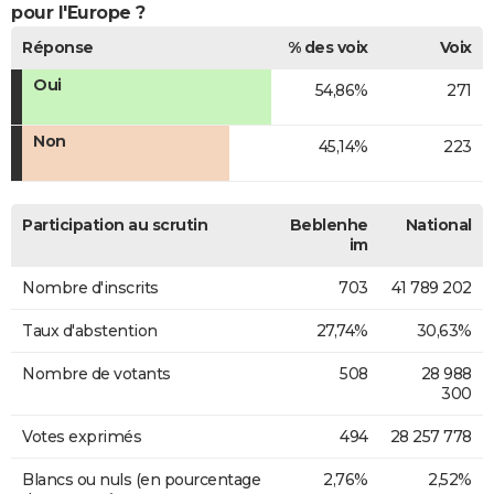
pour l'Europe ?
Réponse
% des voix
Voix
Oui
54,86%
271
Non
45,14%
223
Participation au scrutin
Beblenhe
National
im
Nombre d'inscrits
703
41 789 202
Taux d'abstention
27,74%
30,63%
Nombre de votants
508
28 988
300
Votes exprimés
494
28 257 778
Blancs ou nuls (en pourcentage
2,76%
2,52%