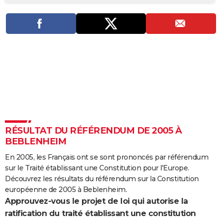
City break
Voyage de noces
Climat
Destinations
Voyage nature
Forum
+
PHOTO
GUIDES D'ACHAT
BONS PLANS
CARTE DE VOEUX
Carte Bonne année
Carte Pâques
Carte de Noël
Carte Saint-Valentin
Carte d'anniversaire
DICTIONNAIRE
Biographies
Expressions
Dictionnaire
Citations
Proverbes
PROGRAMME TV
RÉSULTAT DU RÉFÉRENDUM DE 2005 À
COPAINS D'AVANT
BEBLENHEIM
Se connecter
Collèges
Universités
Service militaire
S'inscrire
Lycées
Primaires
Entreprises
Avis de recherche
AVIS DE DÉCÈS
En 2005, les Français ont se sont prononcés par référendum
sur le Traité établissant une Constitution pour l'Europe.
FORUM
Découvrez les résultats du référendum sur la Constitution
Lifestyle
Sport
Television
Cinema
Bricolage
Culture
Auto
Voyage
européenne de 2005 à Beblenheim.
Approuvez-vous le projet de loi qui autorise la
ratification du traité établissant une constitution