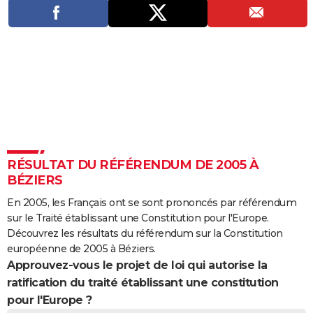
City break
Voyage de noces
Climat
Destinations
Voyage nature
Forum
+
PHOTO
GUIDES D'ACHAT
BONS PLANS
CARTE DE VOEUX
Carte Bonne année
Carte Pâques
Carte de Noël
Carte Saint-Valentin
Carte d'anniversaire
DICTIONNAIRE
Biographies
Expressions
Dictionnaire
Citations
Proverbes
PROGRAMME TV
RÉSULTAT DU RÉFÉRENDUM DE 2005 À
BÉZIERS
COPAINS D'AVANT
En 2005, les Français ont se sont prononcés par référendum
Se connecter
Collèges
Universités
Service militaire
S'inscrire
Lycées
Primaires
Entreprises
Avis de recherche
AVIS DE DÉCÈS
sur le Traité établissant une Constitution pour l'Europe.
Découvrez les résultats du référendum sur la Constitution
FORUM
européenne de 2005 à Béziers.
Approuvez-vous le projet de loi qui autorise la
Lifestyle
Sport
Television
Cinema
Bricolage
Culture
Auto
Voyage
ratification du traité établissant une constitution
pour l'Europe ?