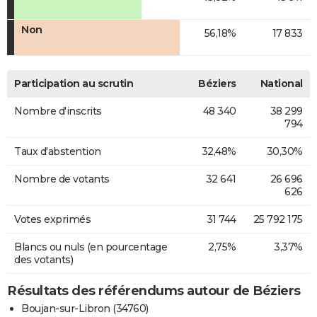
Non
56,18%
17 833
Participation au scrutin
Béziers
National
Nombre d'inscrits
48 340
38 299
794
Taux d'abstention
32,48%
30,30%
Nombre de votants
32 641
26 696
626
Votes exprimés
31 744
25 792 175
Blancs ou nuls (en pourcentage
2,75%
3,37%
des votants)
Résultats des référendums autour de Béziers
Boujan-sur-Libron (34760)