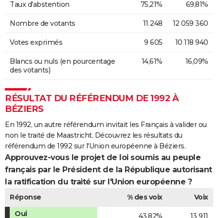
Taux d'abstention
75,21%
69,81%
Nombre de votants
11 248
12 059 360
Votes exprimés
9 605
10 118 940
Blancs ou nuls (en pourcentage
14,61%
16,09%
des votants)
RÉSULTAT DU RÉFÉRENDUM DE 1992 À
BÉZIERS
En 1992, un autre référendum invitait les Français à valider ou
non le traité de Maastricht. Découvrez les résultats du
référendum de 1992 sur l'Union européenne à Béziers.
Approuvez-vous le projet de loi soumis au peuple
français par le Président de la République autorisant
la ratification du traité sur l'Union européenne ?
Réponse
% des voix
Voix
Oui
43,82%
13 911