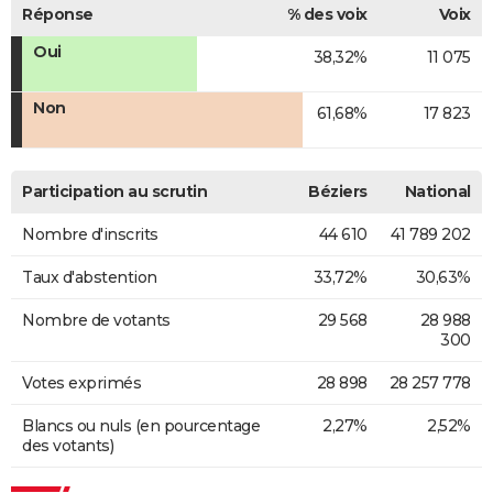
Réponse
% des voix
Voix
Oui
38,32%
11 075
Non
61,68%
17 823
Participation au scrutin
Béziers
National
Nombre d'inscrits
44 610
41 789 202
Taux d'abstention
33,72%
30,63%
Nombre de votants
29 568
28 988
300
Votes exprimés
28 898
28 257 778
Blancs ou nuls (en pourcentage
2,27%
2,52%
des votants)