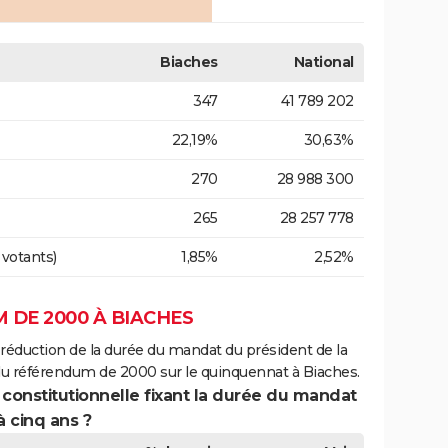
Biaches
National
347
41 789 202
22,19%
30,63%
270
28 988 300
265
28 257 778
 votants)
1,85%
2,52%
 DE 2000 À BIACHES
 réduction de la durée du mandat du président de la
du référendum de 2000 sur le quinquennat à Biaches.
 constitutionnelle fixant la durée du mandat
à cinq ans ?