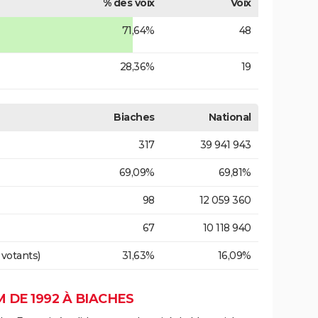
% des voix
Voix
71,64%
48
28,36%
19
Biaches
National
317
39 941 943
69,09%
69,81%
98
12 059 360
67
10 118 940
 votants)
31,63%
16,09%
DE 1992 À BIACHES