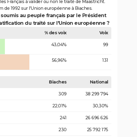
es Français à valider ou non le traité de Maastricht.
m de 1992 sur l'Union européenne à Biaches.
 soumis au peuple français par le Président
atification du traité sur l'Union européenne ?
% des voix
Voix
43,04%
99
56,96%
131
Biaches
National
309
38 299 794
22,01%
30,30%
241
26 696 626
230
25 792 175