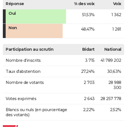
Réponse
% des voix
Voix
Oui
51,53%
1 362
Non
48,47%
1 281
Participation au scrutin
Bidart
National
Nombre d'inscrits
3 715
41 789 202
Taux d'abstention
27,24%
30,63%
Nombre de votants
2 703
28 988
300
Votes exprimés
2 643
28 257 778
Blancs ou nuls (en pourcentage
2,22%
2,52%
des votants)