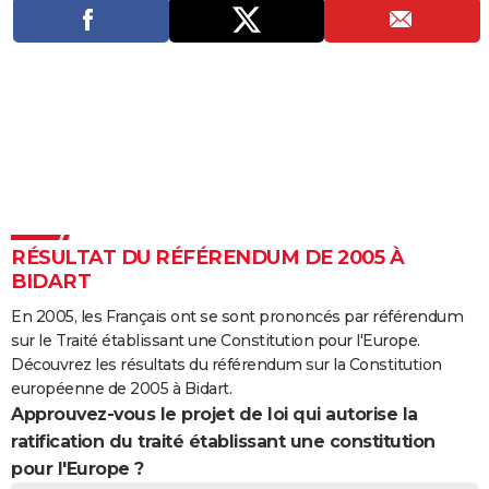
City break
Voyage de noces
Climat
Destinations
Voyage nature
Forum
+
PHOTO
GUIDES D'ACHAT
BONS PLANS
CARTE DE VOEUX
Carte Bonne année
Carte Pâques
Carte de Noël
Carte Saint-Valentin
Carte d'anniversaire
DICTIONNAIRE
Biographies
Expressions
Dictionnaire
Citations
Proverbes
PROGRAMME TV
RÉSULTAT DU RÉFÉRENDUM DE 2005 À
BIDART
COPAINS D'AVANT
En 2005, les Français ont se sont prononcés par référendum
Se connecter
Collèges
Universités
Service militaire
S'inscrire
Lycées
Primaires
Entreprises
Avis de recherche
AVIS DE DÉCÈS
sur le Traité établissant une Constitution pour l'Europe.
Découvrez les résultats du référendum sur la Constitution
FORUM
européenne de 2005 à Bidart.
Approuvez-vous le projet de loi qui autorise la
Lifestyle
Sport
Television
Cinema
Bricolage
Culture
Auto
Voyage
ratification du traité établissant une constitution
pour l'Europe ?