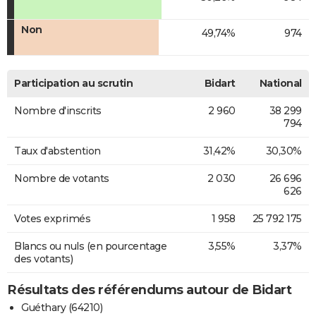
Non
49,74%
974
Participation au scrutin
Bidart
National
Nombre d'inscrits
2 960
38 299
794
Taux d'abstention
31,42%
30,30%
Nombre de votants
2 030
26 696
626
Votes exprimés
1 958
25 792 175
Blancs ou nuls (en pourcentage
3,55%
3,37%
des votants)
Résultats des référendums autour de Bidart
Guéthary (64210)