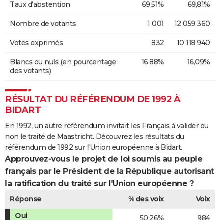
Taux d'abstention
69,51%
69,81%
Nombre de votants
1 001
12 059 360
Votes exprimés
832
10 118 940
Blancs ou nuls (en pourcentage
16,88%
16,09%
des votants)
RÉSULTAT DU RÉFÉRENDUM DE 1992 À
BIDART
En 1992, un autre référendum invitait les Français à valider ou
non le traité de Maastricht. Découvrez les résultats du
référendum de 1992 sur l'Union européenne à Bidart.
Approuvez-vous le projet de loi soumis au peuple
français par le Président de la République autorisant
la ratification du traité sur l'Union européenne ?
Réponse
% des voix
Voix
Oui
50,26%
984