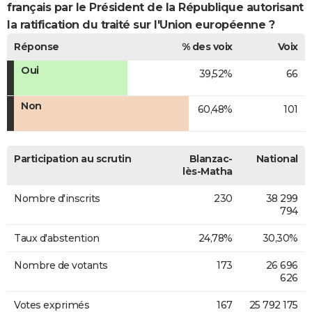
français par le Président de la République autorisant
la ratification du traité sur l'Union européenne ?
Réponse
% des voix
Voix
Oui
39,52%
66
Non
60,48%
101
Participation au scrutin
Blanzac-
National
lès-Matha
Nombre d'inscrits
230
38 299
794
Taux d'abstention
24,78%
30,30%
Nombre de votants
173
26 696
626
Votes exprimés
167
25 792 175