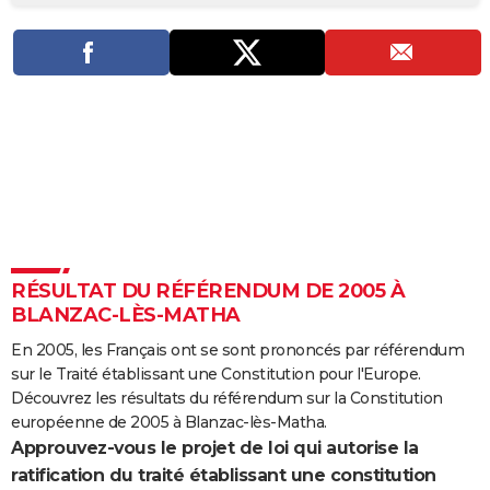
City break
Voyage de noces
Climat
Destinations
Voyage nature
Forum
+
PHOTO
GUIDES D'ACHAT
BONS PLANS
CARTE DE VOEUX
Carte Bonne année
Carte Pâques
Carte de Noël
Carte Saint-Valentin
Carte d'anniversaire
DICTIONNAIRE
Biographies
Expressions
Dictionnaire
Citations
Proverbes
PROGRAMME TV
RÉSULTAT DU RÉFÉRENDUM DE 2005 À
COPAINS D'AVANT
BLANZAC-LÈS-MATHA
Se connecter
Collèges
Universités
Service militaire
S'inscrire
Lycées
Primaires
Entreprises
Avis de recherche
AVIS DE DÉCÈS
En 2005, les Français ont se sont prononcés par référendum
sur le Traité établissant une Constitution pour l'Europe.
FORUM
Découvrez les résultats du référendum sur la Constitution
Lifestyle
Sport
Television
Cinema
Bricolage
Culture
Auto
Voyage
européenne de 2005 à Blanzac-lès-Matha.
Approuvez-vous le projet de loi qui autorise la
ratification du traité établissant une constitution