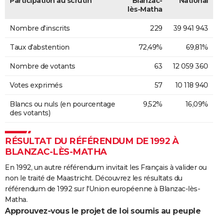
Participation au scrutin
Blanzac-
National
lès-Matha
Nombre d'inscrits
229
39 941 943
Taux d'abstention
72,49%
69,81%
Nombre de votants
63
12 059 360
Votes exprimés
57
10 118 940
Blancs ou nuls (en pourcentage
9,52%
16,09%
des votants)
RÉSULTAT DU RÉFÉRENDUM DE 1992 À
BLANZAC-LÈS-MATHA
En 1992, un autre référendum invitait les Français à valider ou
non le traité de Maastricht. Découvrez les résultats du
référendum de 1992 sur l'Union européenne à Blanzac-lès-
Matha.
Approuvez-vous le projet de loi soumis au peuple