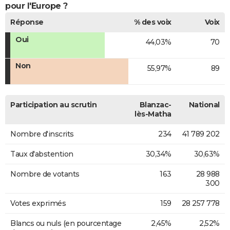
pour l'Europe ?
Réponse
% des voix
Voix
Oui
44,03%
70
Non
55,97%
89
Participation au scrutin
Blanzac-
National
lès-Matha
Nombre d'inscrits
234
41 789 202
Taux d'abstention
30,34%
30,63%
Nombre de votants
163
28 988
300
Votes exprimés
159
28 257 778
Blancs ou nuls (en pourcentage
2,45%
2,52%