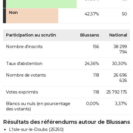
Non
42,37%
50
Participation au scrutin
Blussans
National
Nombre d'inscrits
156
38 299
794
Taux d'abstention
24,36%
30,30%
Nombre de votants
118
26 696
626
Votes exprimés
118
25 792 175
Blancs ou nuls (en pourcentage
0,00%
3,37%
des votants)
Résultats des référendums autour de Blussans
L'Isle-sur-le-Doubs (25250)