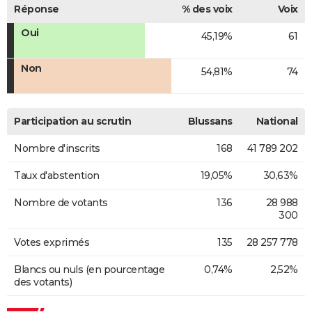
Réponse
% des voix
Voix
Oui
45,19%
61
Non
54,81%
74
Participation au scrutin
Blussans
National
Nombre d'inscrits
168
41 789 202
Taux d'abstention
19,05%
30,63%
Nombre de votants
136
28 988
300
Votes exprimés
135
28 257 778
Blancs ou nuls (en pourcentage
0,74%
2,52%
des votants)