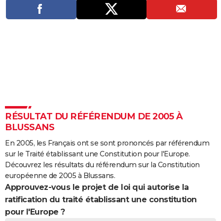
City break
Voyage de noces
Climat
Destinations
Voyage nature
Forum
+
PHOTO
GUIDES D'ACHAT
BONS PLANS
CARTE DE VOEUX
Carte Bonne année
Carte Pâques
Carte de Noël
Carte Saint-Valentin
Carte d'anniversaire
DICTIONNAIRE
Biographies
Expressions
Dictionnaire
Citations
Proverbes
PROGRAMME TV
RÉSULTAT DU RÉFÉRENDUM DE 2005 À
BLUSSANS
COPAINS D'AVANT
En 2005, les Français ont se sont prononcés par référendum
Se connecter
Collèges
Universités
Service militaire
S'inscrire
Lycées
Primaires
Entreprises
Avis de recherche
AVIS DE DÉCÈS
sur le Traité établissant une Constitution pour l'Europe.
Découvrez les résultats du référendum sur la Constitution
FORUM
européenne de 2005 à Blussans.
Approuvez-vous le projet de loi qui autorise la
Lifestyle
Sport
Television
Cinema
Bricolage
Culture
Auto
Voyage
ratification du traité établissant une constitution
pour l'Europe ?