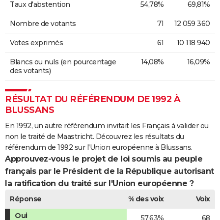
Taux d'abstention
54,78%
69,81%
Nombre de votants
71
12 059 360
Votes exprimés
61
10 118 940
Blancs ou nuls (en pourcentage
14,08%
16,09%
des votants)
RÉSULTAT DU RÉFÉRENDUM DE 1992 À
BLUSSANS
En 1992, un autre référendum invitait les Français à valider ou
non le traité de Maastricht. Découvrez les résultats du
référendum de 1992 sur l'Union européenne à Blussans.
Approuvez-vous le projet de loi soumis au peuple
français par le Président de la République autorisant
la ratification du traité sur l'Union européenne ?
Réponse
% des voix
Voix
Oui
57,63%
68