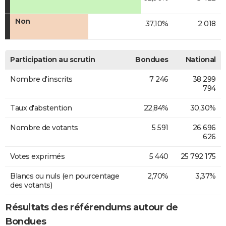
Non
37,10%
2 018
Participation au scrutin
Bondues
National
Nombre d'inscrits
7 246
38 299
794
Taux d'abstention
22,84%
30,30%
Nombre de votants
5 591
26 696
626
Votes exprimés
5 440
25 792 175
Blancs ou nuls (en pourcentage
2,70%
3,37%
des votants)
Résultats des référendums autour de
Bondues