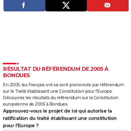
City break
Voyage de noces
Climat
Destinations
Voyage nature
Forum
+
PHOTO
GUIDES D'ACHAT
BONS PLANS
CARTE DE VOEUX
Carte Bonne année
Carte Pâques
Carte de Noël
Carte Saint-Valentin
Carte d'anniversaire
DICTIONNAIRE
Biographies
Expressions
Dictionnaire
Citations
Proverbes
PROGRAMME TV
RÉSULTAT DU RÉFÉRENDUM DE 2005 À
BONDUES
COPAINS D'AVANT
En 2005, les Français ont se sont prononcés par référendum
Se connecter
Collèges
Universités
Service militaire
S'inscrire
Lycées
Primaires
Entreprises
Avis de recherche
AVIS DE DÉCÈS
sur le Traité établissant une Constitution pour l'Europe.
Découvrez les résultats du référendum sur la Constitution
FORUM
européenne de 2005 à Bondues.
Approuvez-vous le projet de loi qui autorise la
Lifestyle
Sport
Television
Cinema
Bricolage
Culture
Auto
Voyage
ratification du traité établissant une constitution
pour l'Europe ?