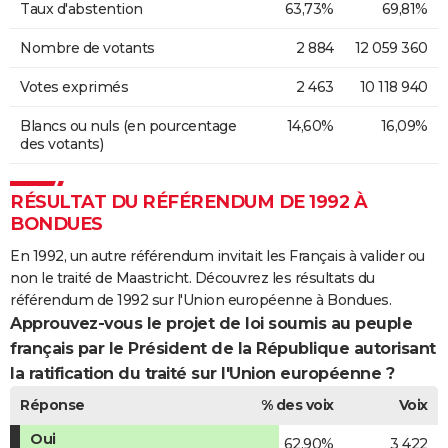
Taux d'abstention
63,73%
69,81%
Nombre de votants
2 884
12 059 360
Votes exprimés
2 463
10 118 940
Blancs ou nuls (en pourcentage
14,60%
16,09%
des votants)
RÉSULTAT DU RÉFÉRENDUM DE 1992 À
BONDUES
En 1992, un autre référendum invitait les Français à valider ou
non le traité de Maastricht. Découvrez les résultats du
référendum de 1992 sur l'Union européenne à Bondues.
Approuvez-vous le projet de loi soumis au peuple
français par le Président de la République autorisant
la ratification du traité sur l'Union européenne ?
Réponse
% des voix
Voix
Oui
62,90%
3 422