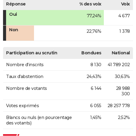
Réponse
% des voix
Voix
Oui
77,24%
4 677
Non
22,76%
1 378
Participation au scrutin
Bondues
National
Nombre d'inscrits
8 130
41 789 202
Taux d'abstention
24,43%
30,63%
Nombre de votants
6 144
28 988
300
Votes exprimés
6 055
28 257 778
Blancs ou nuls (en pourcentage
1,45%
2,52%
des votants)