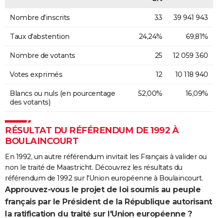
Nombre d'inscrits
33
39 941 943
Taux d'abstention
24,24%
69,81%
Nombre de votants
25
12 059 360
Votes exprimés
12
10 118 940
Blancs ou nuls (en pourcentage
52,00%
16,09%
des votants)
RÉSULTAT DU RÉFÉRENDUM DE 1992 À
BOULAINCOURT
En 1992, un autre référendum invitait les Français à valider ou
non le traité de Maastricht. Découvrez les résultats du
référendum de 1992 sur l'Union européenne à Boulaincourt.
Approuvez-vous le projet de loi soumis au peuple
français par le Président de la République autorisant
la ratification du traité sur l'Union européenne ?