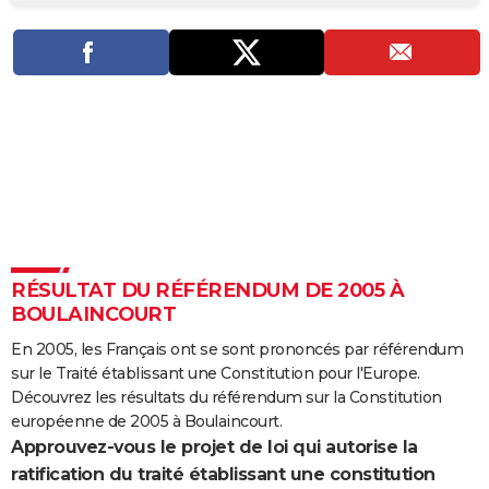
City break
Voyage de noces
Climat
Destinations
Voyage nature
Forum
+
PHOTO
GUIDES D'ACHAT
BONS PLANS
CARTE DE VOEUX
Carte Bonne année
Carte Pâques
Carte de Noël
Carte Saint-Valentin
Carte d'anniversaire
DICTIONNAIRE
Biographies
Expressions
Dictionnaire
Citations
Proverbes
PROGRAMME TV
RÉSULTAT DU RÉFÉRENDUM DE 2005 À
COPAINS D'AVANT
BOULAINCOURT
Se connecter
Collèges
Universités
Service militaire
S'inscrire
Lycées
Primaires
Entreprises
Avis de recherche
AVIS DE DÉCÈS
En 2005, les Français ont se sont prononcés par référendum
sur le Traité établissant une Constitution pour l'Europe.
FORUM
Découvrez les résultats du référendum sur la Constitution
Lifestyle
Sport
Television
Cinema
Bricolage
Culture
Auto
Voyage
européenne de 2005 à Boulaincourt.
Approuvez-vous le projet de loi qui autorise la
ratification du traité établissant une constitution