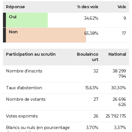
Réponse
% des voix
Voix
Oui
34,62%
9
Non
65,38%
17
Participation au scrutin
Boulainco
National
urt
Nombre d'inscrits
32
38 299
794
Taux d'abstention
15,63%
30,30%
Nombre de votants
27
26 696
626
Votes exprimés
26
25 792 175
Blancs ou nuls (en pourcentage
3,70%
3,37%