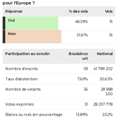
pour l'Europe ?
Réponse
% des voix
Voix
Oui
48,39%
15
Non
51,61%
16
Participation au scrutin
Boulainco
National
urt
Nombre d'inscrits
39
41 789 202
Taux d'abstention
7,69%
30,63%
Nombre de votants
36
28 988
300
Votes exprimés
31
28 257 778
Blancs ou nuls (en pourcentage
13,89%
2,52%