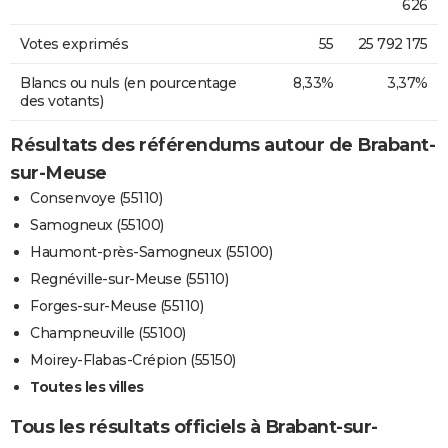
626
Votes exprimés
55
25 792 175
Blancs ou nuls (en pourcentage
8,33%
3,37%
des votants)
Résultats des référendums autour de Brabant-
sur-Meuse
Consenvoye (55110)
Samogneux (55100)
Haumont-près-Samogneux (55100)
Regnéville-sur-Meuse (55110)
Forges-sur-Meuse (55110)
Champneuville (55100)
Moirey-Flabas-Crépion (55150)
Toutes les villes
Tous les résultats officiels à Brabant-sur-