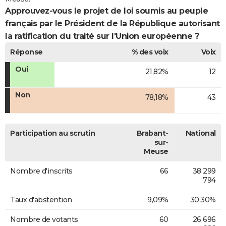
Approuvez-vous le projet de loi soumis au peuple
français par le Président de la République autorisant
la ratification du traité sur l'Union européenne ?
Réponse
% des voix
Voix
Oui
21,82%
12
Non
78,18%
43
Participation au scrutin
Brabant-
National
sur-
Meuse
Nombre d'inscrits
66
38 299
794
Taux d'abstention
9,09%
30,30%
Nombre de votants
60
26 696