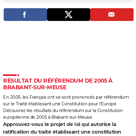
City break
Voyage de noces
Climat
Destinations
Voyage nature
Forum
+
PHOTO
GUIDES D'ACHAT
BONS PLANS
CARTE DE VOEUX
Carte Bonne année
Carte Pâques
Carte de Noël
Carte Saint-Valentin
Carte d'anniversaire
DICTIONNAIRE
Biographies
Expressions
Dictionnaire
Citations
Proverbes
PROGRAMME TV
RÉSULTAT DU RÉFÉRENDUM DE 2005 À
COPAINS D'AVANT
BRABANT-SUR-MEUSE
Se connecter
Collèges
Universités
Service militaire
S'inscrire
Lycées
Primaires
Entreprises
Avis de recherche
AVIS DE DÉCÈS
En 2005, les Français ont se sont prononcés par référendum
sur le Traité établissant une Constitution pour l'Europe.
FORUM
Découvrez les résultats du référendum sur la Constitution
Lifestyle
Sport
Television
Cinema
Bricolage
Culture
Auto
Voyage
européenne de 2005 à Brabant-sur-Meuse.
Approuvez-vous le projet de loi qui autorise la
ratification du traité établissant une constitution