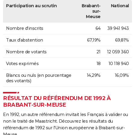
Participation au scrutin
Brabant-
National
sur-
Meuse
Nombre d'inscrits
64
39 941 943
Taux d'abstention
67,19%
69,81%
Nombre de votants
21
12 059 360
Votes exprimés
18
10 118 940
Blancs ou nuls (en pourcentage
14,29%
16,09%
des votants)
RÉSULTAT DU RÉFÉRENDUM DE 1992 À
BRABANT-SUR-MEUSE
En 1992, un autre référendum invitait les Français à valider ou
non le traité de Maastricht. Découvrez les résultats du
référendum de 1992 sur l'Union européenne à Brabant-sur-
Meuse.