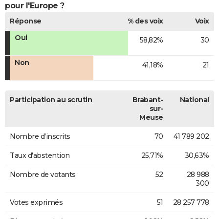
pour l'Europe ?
Réponse
% des voix
Voix
Oui
58,82%
30
Non
41,18%
21
Participation au scrutin
Brabant-
National
sur-
Meuse
Nombre d'inscrits
70
41 789 202
Taux d'abstention
25,71%
30,63%
Nombre de votants
52
28 988
300
Votes exprimés
51
28 257 778