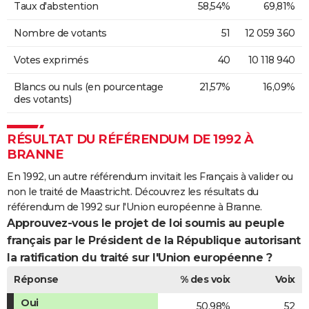
Taux d'abstention
58,54%
69,81%
Nombre de votants
51
12 059 360
Votes exprimés
40
10 118 940
Blancs ou nuls (en pourcentage
21,57%
16,09%
des votants)
RÉSULTAT DU RÉFÉRENDUM DE 1992 À
BRANNE
En 1992, un autre référendum invitait les Français à valider ou
non le traité de Maastricht. Découvrez les résultats du
référendum de 1992 sur l'Union européenne à Branne.
Approuvez-vous le projet de loi soumis au peuple
français par le Président de la République autorisant
la ratification du traité sur l'Union européenne ?
Réponse
% des voix
Voix
Oui
50,98%
52