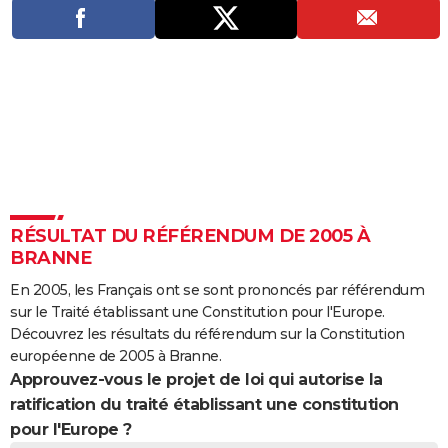
City break
Voyage de noces
Climat
Destinations
Voyage nature
Forum
+
PHOTO
GUIDES D'ACHAT
BONS PLANS
CARTE DE VOEUX
Carte Bonne année
Carte Pâques
Carte de Noël
Carte Saint-Valentin
Carte d'anniversaire
DICTIONNAIRE
Biographies
Expressions
Dictionnaire
Citations
Proverbes
PROGRAMME TV
RÉSULTAT DU RÉFÉRENDUM DE 2005 À
BRANNE
COPAINS D'AVANT
En 2005, les Français ont se sont prononcés par référendum
Se connecter
Collèges
Universités
Service militaire
S'inscrire
Lycées
Primaires
Entreprises
Avis de recherche
AVIS DE DÉCÈS
sur le Traité établissant une Constitution pour l'Europe.
Découvrez les résultats du référendum sur la Constitution
FORUM
européenne de 2005 à Branne.
Approuvez-vous le projet de loi qui autorise la
Lifestyle
Sport
Television
Cinema
Bricolage
Culture
Auto
Voyage
ratification du traité établissant une constitution
pour l'Europe ?