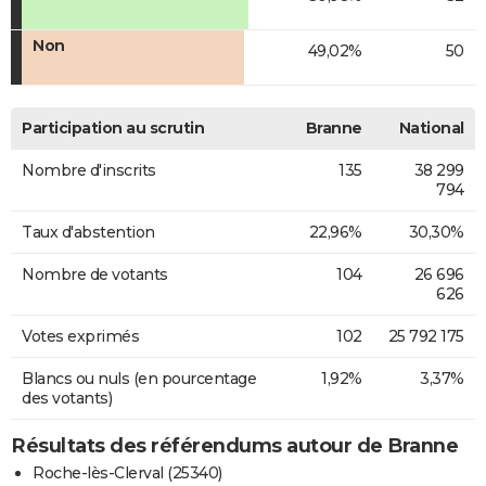
Non
49,02%
50
Participation au scrutin
Branne
National
Nombre d'inscrits
135
38 299
794
Taux d'abstention
22,96%
30,30%
Nombre de votants
104
26 696
626
Votes exprimés
102
25 792 175
Blancs ou nuls (en pourcentage
1,92%
3,37%
des votants)
Résultats des référendums autour de Branne
Roche-lès-Clerval (25340)