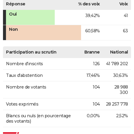
Réponse
% des voix
Voix
Oui
39,42%
41
Non
60,58%
63
Participation au scrutin
Branne
National
Nombre d'inscrits
126
41 789 202
Taux d'abstention
17,46%
30,63%
Nombre de votants
104
28 988
300
Votes exprimés
104
28 257 778
Blancs ou nuls (en pourcentage
0,00%
2,52%
des votants)