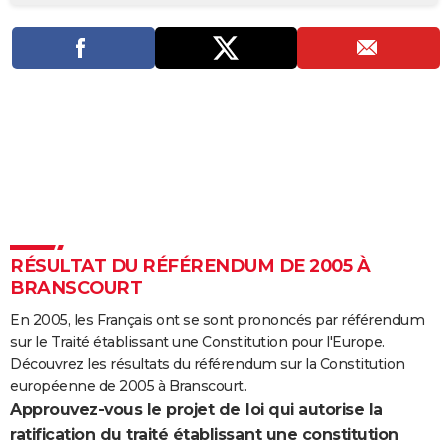
City break
Voyage de noces
Climat
Destinations
Voyage nature
Forum
+
PHOTO
GUIDES D'ACHAT
BONS PLANS
CARTE DE VOEUX
Carte Bonne année
Carte Pâques
Carte de Noël
Carte Saint-Valentin
Carte d'anniversaire
DICTIONNAIRE
Biographies
Expressions
Dictionnaire
Citations
Proverbes
PROGRAMME TV
RÉSULTAT DU RÉFÉRENDUM DE 2005 À
COPAINS D'AVANT
BRANSCOURT
Se connecter
Collèges
Universités
Service militaire
S'inscrire
Lycées
Primaires
Entreprises
Avis de recherche
AVIS DE DÉCÈS
En 2005, les Français ont se sont prononcés par référendum
sur le Traité établissant une Constitution pour l'Europe.
FORUM
Découvrez les résultats du référendum sur la Constitution
Lifestyle
Sport
Television
Cinema
Bricolage
Culture
Auto
Voyage
européenne de 2005 à Branscourt.
Approuvez-vous le projet de loi qui autorise la
ratification du traité établissant une constitution