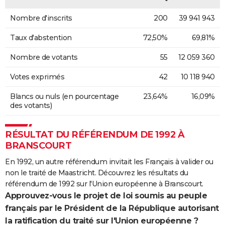
Nombre d'inscrits
200
39 941 943
Taux d'abstention
72,50%
69,81%
Nombre de votants
55
12 059 360
Votes exprimés
42
10 118 940
Blancs ou nuls (en pourcentage
23,64%
16,09%
des votants)
RÉSULTAT DU RÉFÉRENDUM DE 1992 À
BRANSCOURT
En 1992, un autre référendum invitait les Français à valider ou
non le traité de Maastricht. Découvrez les résultats du
référendum de 1992 sur l'Union européenne à Branscourt.
Approuvez-vous le projet de loi soumis au peuple
français par le Président de la République autorisant
la ratification du traité sur l'Union européenne ?