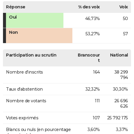
Réponse
% des voix
Voix
Oui
46,73%
50
Non
53,27%
57
Participation au scrutin
Branscour
National
t
Nombre d'inscrits
164
38 299
794
Taux d'abstention
32,32%
30,30%
Nombre de votants
111
26 696
626
Votes exprimés
107
25 792 175
Blancs ou nuls (en pourcentage
3,60%
3,37%