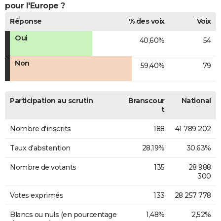
pour l'Europe ?
Réponse
% des voix
Voix
Oui
40,60%
54
Non
59,40%
79
Participation au scrutin
Branscour
National
t
Nombre d'inscrits
188
41 789 202
Taux d'abstention
28,19%
30,63%
Nombre de votants
135
28 988
300
Votes exprimés
133
28 257 778
Blancs ou nuls (en pourcentage
1,48%
2,52%