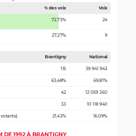
% des voix
Voix
72,73%
24
27,27%
9
Brantigny
National
115
39 941 943
63,48%
69,81%
42
12 059 360
33
10 118 940
 votants)
21,43%
16,09%
 DE 1992 À BRANTIGNY