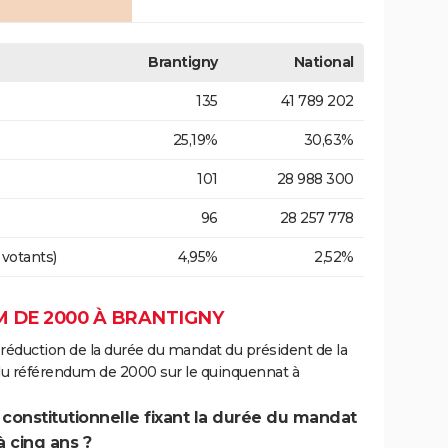
Brantigny
National
135
41 789 202
25,19%
30,63%
101
28 988 300
96
28 257 778
 votants)
4,95%
2,52%
 DE 2000 À BRANTIGNY
 réduction de la durée du mandat du président de la
 du référendum de 2000 sur le quinquennat à
 constitutionnelle fixant la durée du mandat
à cinq ans ?