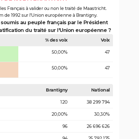
es Français à valider ou non le traité de Maastricht.
m de 1992 sur l'Union européenne à Brantigny.
 soumis au peuple français par le Président
atification du traité sur l'Union européenne ?
% des voix
Voix
50,00%
47
50,00%
47
Brantigny
National
120
38 299 794
20,00%
30,30%
96
26 696 626
94
25 792 175