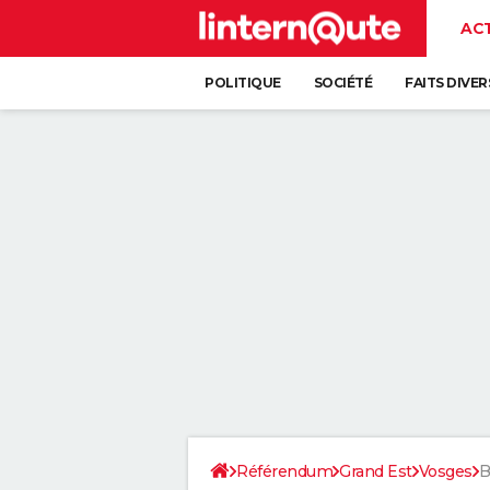
AC
POLITIQUE
SOCIÉTÉ
FAITS DIVER
Référendum
Grand Est
Vosges
B