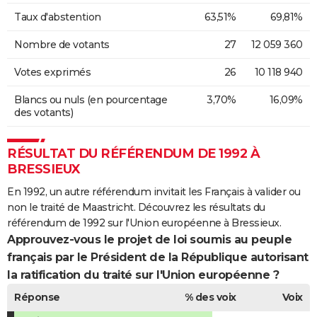
Taux d'abstention
63,51%
69,81%
Nombre de votants
27
12 059 360
Votes exprimés
26
10 118 940
Blancs ou nuls (en pourcentage
3,70%
16,09%
des votants)
RÉSULTAT DU RÉFÉRENDUM DE 1992 À
BRESSIEUX
En 1992, un autre référendum invitait les Français à valider ou
non le traité de Maastricht. Découvrez les résultats du
référendum de 1992 sur l'Union européenne à Bressieux.
Approuvez-vous le projet de loi soumis au peuple
français par le Président de la République autorisant
la ratification du traité sur l'Union européenne ?
Réponse
% des voix
Voix