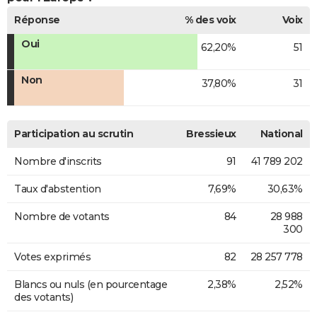
Réponse
% des voix
Voix
Oui
62,20%
51
Non
37,80%
31
Participation au scrutin
Bressieux
National
Nombre d'inscrits
91
41 789 202
Taux d'abstention
7,69%
30,63%
Nombre de votants
84
28 988
300
Votes exprimés
82
28 257 778
Blancs ou nuls (en pourcentage
2,38%
2,52%
des votants)