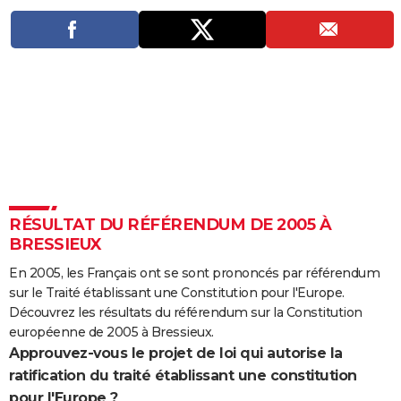
City break
Voyage de noces
Climat
Destinations
Voyage nature
Forum
+
PHOTO
GUIDES D'ACHAT
BONS PLANS
CARTE DE VOEUX
Carte Bonne année
Carte Pâques
Carte de Noël
Carte Saint-Valentin
Carte d'anniversaire
DICTIONNAIRE
Biographies
Expressions
Dictionnaire
Citations
Proverbes
PROGRAMME TV
RÉSULTAT DU RÉFÉRENDUM DE 2005 À
COPAINS D'AVANT
BRESSIEUX
Se connecter
Collèges
Universités
Service militaire
S'inscrire
Lycées
Primaires
Entreprises
Avis de recherche
En 2005, les Français ont se sont prononcés par référendum
AVIS DE DÉCÈS
sur le Traité établissant une Constitution pour l'Europe.
FORUM
Découvrez les résultats du référendum sur la Constitution
européenne de 2005 à Bressieux.
Lifestyle
Sport
Television
Cinema
Bricolage
Culture
Auto
Voyage
Approuvez-vous le projet de loi qui autorise la
ratification du traité établissant une constitution
pour l'Europe ?