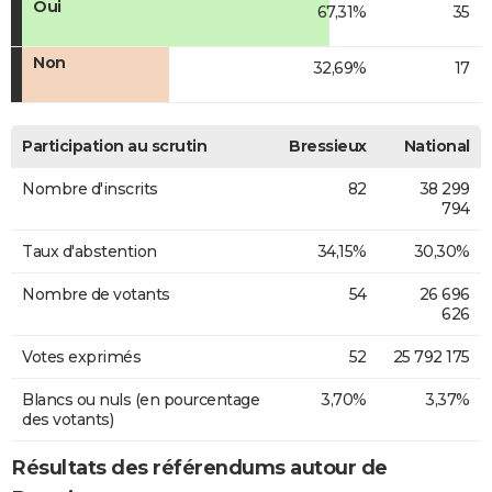
Oui
67,31%
35
Non
32,69%
17
Participation au scrutin
Bressieux
National
Nombre d'inscrits
82
38 299
794
Taux d'abstention
34,15%
30,30%
Nombre de votants
54
26 696
626
Votes exprimés
52
25 792 175
Blancs ou nuls (en pourcentage
3,70%
3,37%
des votants)
Résultats des référendums autour de