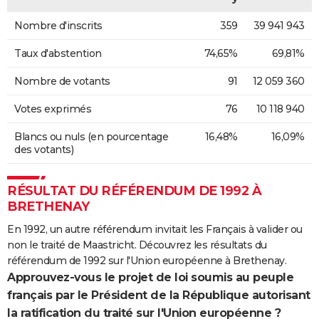
Nombre d'inscrits
359
39 941 943
Taux d'abstention
74,65%
69,81%
Nombre de votants
91
12 059 360
Votes exprimés
76
10 118 940
Blancs ou nuls (en pourcentage
16,48%
16,09%
des votants)
RÉSULTAT DU RÉFÉRENDUM DE 1992 À
BRETHENAY
En 1992, un autre référendum invitait les Français à valider ou
non le traité de Maastricht. Découvrez les résultats du
référendum de 1992 sur l'Union européenne à Brethenay.
Approuvez-vous le projet de loi soumis au peuple
français par le Président de la République autorisant
la ratification du traité sur l'Union européenne ?