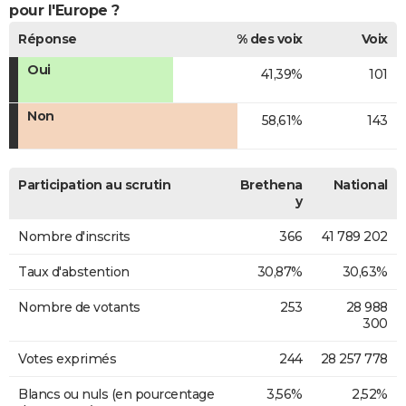
pour l'Europe ?
Réponse
% des voix
Voix
Oui
41,39%
101
Non
58,61%
143
Participation au scrutin
Brethena
National
y
Nombre d'inscrits
366
41 789 202
Taux d'abstention
30,87%
30,63%
Nombre de votants
253
28 988
300
Votes exprimés
244
28 257 778
Blancs ou nuls (en pourcentage
3,56%
2,52%