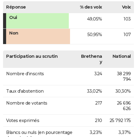
Réponse
% des voix
Voix
Oui
49,05%
103
Non
50,95%
107
Participation au scrutin
Brethena
National
y
Nombre d'inscrits
324
38 299
794
Taux d'abstention
33,02%
30,30%
Nombre de votants
217
26 696
626
Votes exprimés
210
25 792 175
Blancs ou nuls (en pourcentage
3,23%
3,37%