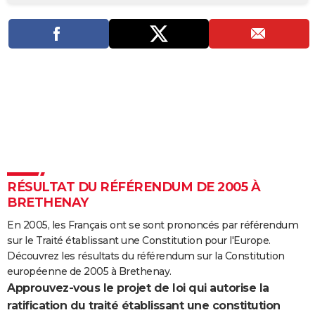
City break
Voyage de noces
Climat
Destinations
Voyage nature
Forum
+
PHOTO
GUIDES D'ACHAT
BONS PLANS
CARTE DE VOEUX
Carte Bonne année
Carte Pâques
Carte de Noël
Carte Saint-Valentin
Carte d'anniversaire
DICTIONNAIRE
Biographies
Expressions
Dictionnaire
Citations
Proverbes
PROGRAMME TV
RÉSULTAT DU RÉFÉRENDUM DE 2005 À
COPAINS D'AVANT
BRETHENAY
Se connecter
Collèges
Universités
Service militaire
S'inscrire
Lycées
Primaires
Entreprises
Avis de recherche
AVIS DE DÉCÈS
En 2005, les Français ont se sont prononcés par référendum
sur le Traité établissant une Constitution pour l'Europe.
FORUM
Découvrez les résultats du référendum sur la Constitution
Lifestyle
Sport
Television
Cinema
Bricolage
Culture
Auto
Voyage
européenne de 2005 à Brethenay.
Approuvez-vous le projet de loi qui autorise la
ratification du traité établissant une constitution