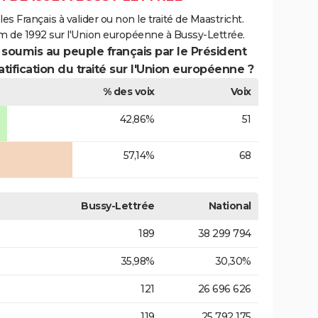
es Français à valider ou non le traité de Maastricht.
m de 1992 sur l'Union européenne à Bussy-Lettrée.
 soumis au peuple français par le Président
atification du traité sur l'Union européenne ?
% des voix
Voix
42,86%
51
57,14%
68
Bussy-Lettrée
National
189
38 299 794
35,98%
30,30%
121
26 696 626
119
25 792 175