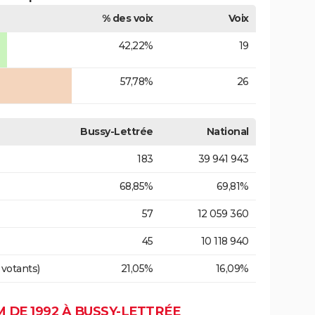
% des voix
Voix
42,22%
19
57,78%
26
Bussy-Lettrée
National
183
39 941 943
68,85%
69,81%
57
12 059 360
45
10 118 940
 votants)
21,05%
16,09%
DE 1992 À BUSSY-LETTRÉE