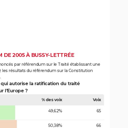
 DE 2005 À BUSSY-LETTRÉE
noncés par référendum sur le Traité établissant une
 les résultats du référendum sur la Constitution
.
ui autorise la ratification du traité
r l'Europe ?
% des voix
Voix
49,62%
65
50,38%
66