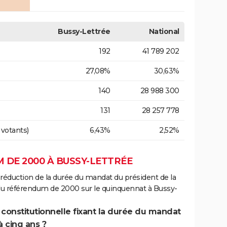
Bussy-Lettrée
National
192
41 789 202
27,08%
30,63%
140
28 988 300
131
28 257 778
 votants)
6,43%
2,52%
 DE 2000 À BUSSY-LETTRÉE
 réduction de la durée du mandat du président de la
 du référendum de 2000 sur le quinquennat à Bussy-
 constitutionnelle fixant la durée du mandat
à cinq ans ?