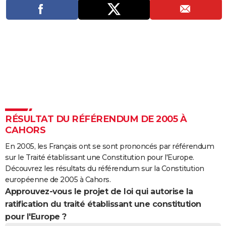
City break
Voyage de noces
Climat
Destinations
Voyage nature
Forum
+
PHOTO
GUIDES D'ACHAT
BONS PLANS
CARTE DE VOEUX
Carte Bonne année
Carte Pâques
Carte de Noël
Carte Saint-Valentin
Carte d'anniversaire
DICTIONNAIRE
Biographies
Expressions
Dictionnaire
Citations
Proverbes
PROGRAMME TV
RÉSULTAT DU RÉFÉRENDUM DE 2005 À
CAHORS
COPAINS D'AVANT
En 2005, les Français ont se sont prononcés par référendum
Se connecter
Collèges
Universités
Service militaire
S'inscrire
Lycées
Primaires
Entreprises
Avis de recherche
AVIS DE DÉCÈS
sur le Traité établissant une Constitution pour l'Europe.
Découvrez les résultats du référendum sur la Constitution
FORUM
européenne de 2005 à Cahors.
Approuvez-vous le projet de loi qui autorise la
Lifestyle
Sport
Television
Cinema
Bricolage
Culture
Auto
Voyage
ratification du traité établissant une constitution
pour l'Europe ?