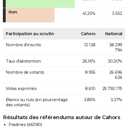
Non
41,25%
3 552
Participation au scrutin
Cahors
National
Nombre d'inscrits
12 128
38 299
794
Taux d'abstention
26,16%
30,30%
Nombre de votants
8 955
26 696
626
Votes exprimés
8 610
25 792 175
Blancs ou nuls (en pourcentage
3,85%
3,37%
des votants)
Résultats des référendums autour de Cahors
Pradines (46090)