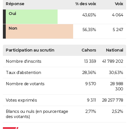
Réponse
% des voix
Voix
Oui
43,65%
4 064
Non
56,35%
5 247
Participation au scrutin
Cahors
National
Nombre d'inscrits
13 359
41 789 202
Taux d'abstention
28,36%
30,63%
Nombre de votants
9 570
28 988
300
Votes exprimés
9 311
28 257 778
Blancs ou nuls (en pourcentage
2,71%
2,52%
des votants)