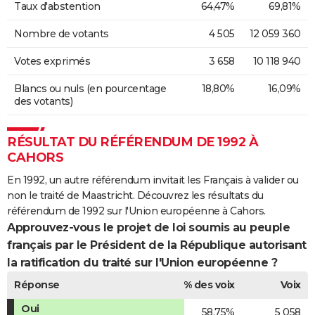
Taux d'abstention
64,47%
69,81%
Nombre de votants
4 505
12 059 360
Votes exprimés
3 658
10 118 940
Blancs ou nuls (en pourcentage
18,80%
16,09%
des votants)
RÉSULTAT DU RÉFÉRENDUM DE 1992 À
CAHORS
En 1992, un autre référendum invitait les Français à valider ou
non le traité de Maastricht. Découvrez les résultats du
référendum de 1992 sur l'Union européenne à Cahors.
Approuvez-vous le projet de loi soumis au peuple
français par le Président de la République autorisant
la ratification du traité sur l'Union européenne ?
Réponse
% des voix
Voix
Oui
58,75%
5 058