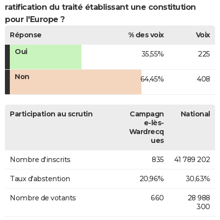
ratification du traité établissant une constitution
pour l'Europe ?
Réponse
% des voix
Voix
Oui
35,55%
225
Non
64,45%
408
Participation au scrutin
Campagn
National
e-lès-
Wardrecq
ues
Nombre d'inscrits
835
41 789 202
Taux d'abstention
20,96%
30,63%
Nombre de votants
660
28 988
300