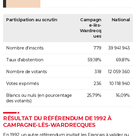
Participation au scrutin
Campagn
National
e-lès-
Wardrecq
ues
Nombre d'inscrits
779
39 941 943
Taux d'abstention
59,18%
69,81%
Nombre de votants
318
12 059 360
Votes exprimés
236
10 118 940
Blancs ou nuls (en pourcentage
25,79%
16,09%
des votants)
RÉSULTAT DU RÉFÉRENDUM DE 1992 À
CAMPAGNE-LÈS-WARDRECQUES
En 1992, un autre référendum invitait les Français à valider ou