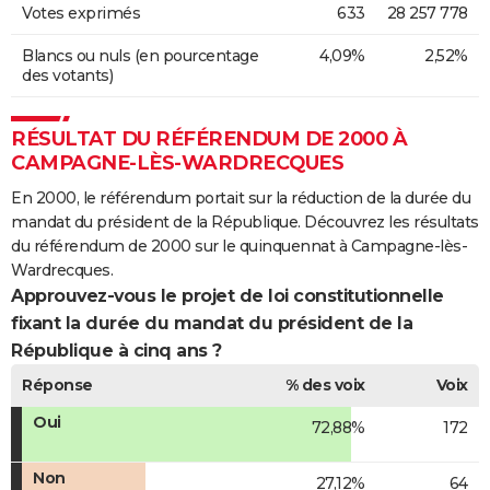
Votes exprimés
633
28 257 778
Blancs ou nuls (en pourcentage
4,09%
2,52%
des votants)
RÉSULTAT DU RÉFÉRENDUM DE 2000 À
CAMPAGNE-LÈS-WARDRECQUES
En 2000, le référendum portait sur la réduction de la durée du
mandat du président de la République. Découvrez les résultats
du référendum de 2000 sur le quinquennat à Campagne-lès-
Wardrecques.
Approuvez-vous le projet de loi constitutionnelle
fixant la durée du mandat du président de la
République à cinq ans ?
Réponse
% des voix
Voix
Oui
72,88%
172
Non
27,12%
64