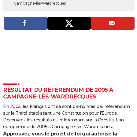
Campagne-lès-Wardrecques
City break
Voyage de noces
Climat
Destinations
Voyage nature
Forum
+
PHOTO
GUIDES D'ACHAT
BONS PLANS
CARTE DE VOEUX
Carte Bonne année
Carte Pâques
Carte de Noël
Carte Saint-Valentin
Carte d'anniversaire
DICTIONNAIRE
Biographies
Expressions
Dictionnaire
Citations
Proverbes
PROGRAMME TV
COPAINS D'AVANT
RÉSULTAT DU RÉFÉRENDUM DE 2005 À
Se connecter
Collèges
Universités
Service militaire
S'inscrire
Lycées
Primaires
Entreprises
Avis de recherche
AVIS DE DÉCÈS
CAMPAGNE-LÈS-WARDRECQUES
En 2005, les Français ont se sont prononcés par référendum
FORUM
sur le Traité établissant une Constitution pour l'Europe.
Lifestyle
Sport
Television
Cinema
Bricolage
Culture
Auto
Voyage
Découvrez les résultats du référendum sur la Constitution
européenne de 2005 à Campagne-lès-Wardrecques.
Approuvez-vous le projet de loi qui autorise la