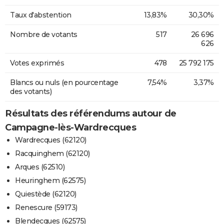
Taux d'abstention
13,83%
30,30%
Nombre de votants
517
26 696
626
Votes exprimés
478
25 792 175
Blancs ou nuls (en pourcentage
7,54%
3,37%
des votants)
Résultats des référendums autour de
Campagne-lès-Wardrecques
Wardrecques (62120)
Racquinghem (62120)
Arques (62510)
Heuringhem (62575)
Quiestède (62120)
Renescure (59173)
Blendecques (62575)