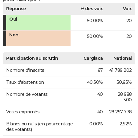
Réponse
% des voix
Voix
Oui
50,00%
20
Non
50,00%
20
Participation au scrutin
Cargiaca
National
Nombre d'inscrits
67
41 789 202
Taux d'abstention
40,30%
30,63%
Nombre de votants
40
28 988
300
Votes exprimés
40
28 257 778
Blancs ou nuls (en pourcentage
0,00%
2,52%
des votants)