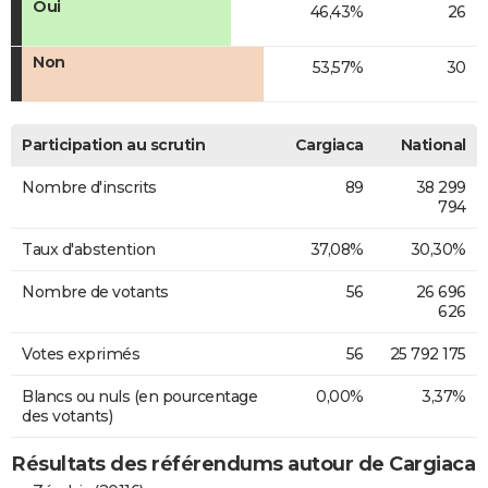
Oui
46,43%
26
Non
53,57%
30
Participation au scrutin
Cargiaca
National
Nombre d'inscrits
89
38 299
794
Taux d'abstention
37,08%
30,30%
Nombre de votants
56
26 696
626
Votes exprimés
56
25 792 175
Blancs ou nuls (en pourcentage
0,00%
3,37%
des votants)
Résultats des référendums autour de Cargiaca