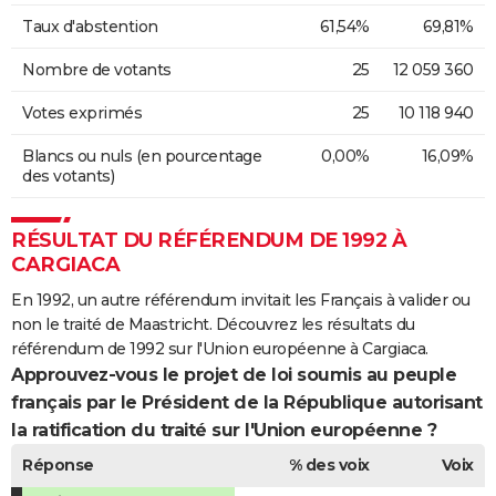
Taux d'abstention
61,54%
69,81%
Nombre de votants
25
12 059 360
Votes exprimés
25
10 118 940
Blancs ou nuls (en pourcentage
0,00%
16,09%
des votants)
RÉSULTAT DU RÉFÉRENDUM DE 1992 À
CARGIACA
En 1992, un autre référendum invitait les Français à valider ou
non le traité de Maastricht. Découvrez les résultats du
référendum de 1992 sur l'Union européenne à Cargiaca.
Approuvez-vous le projet de loi soumis au peuple
français par le Président de la République autorisant
la ratification du traité sur l'Union européenne ?
Réponse
% des voix
Voix