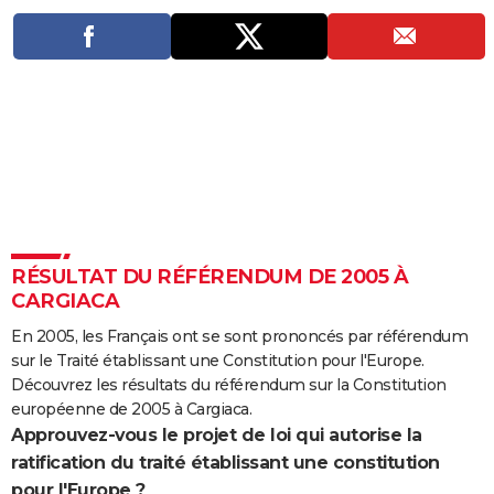
City break
Voyage de noces
Climat
Destinations
Voyage nature
Forum
+
PHOTO
GUIDES D'ACHAT
BONS PLANS
CARTE DE VOEUX
Carte Bonne année
Carte Pâques
Carte de Noël
Carte Saint-Valentin
Carte d'anniversaire
DICTIONNAIRE
Biographies
Expressions
Dictionnaire
Citations
Proverbes
PROGRAMME TV
RÉSULTAT DU RÉFÉRENDUM DE 2005 À
COPAINS D'AVANT
CARGIACA
Se connecter
Collèges
Universités
Service militaire
S'inscrire
Lycées
Primaires
Entreprises
Avis de recherche
En 2005, les Français ont se sont prononcés par référendum
AVIS DE DÉCÈS
sur le Traité établissant une Constitution pour l'Europe.
FORUM
Découvrez les résultats du référendum sur la Constitution
européenne de 2005 à Cargiaca.
Lifestyle
Sport
Television
Cinema
Bricolage
Culture
Auto
Voyage
Approuvez-vous le projet de loi qui autorise la
ratification du traité établissant une constitution
pour l'Europe ?