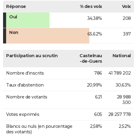
Réponse
% des voix
Voix
Oui
34,38%
208
Non
65,62%
397
Participation au scrutin
Castelnau
National
-de-Guers
Nombre d'inscrits
786
41 789 202
Taux d'abstention
20,99%
30,63%
Nombre de votants
621
28 988
300
Votes exprimés
605
28 257 778
Blancs ou nuls (en pourcentage
2,58%
2,52%
des votants)