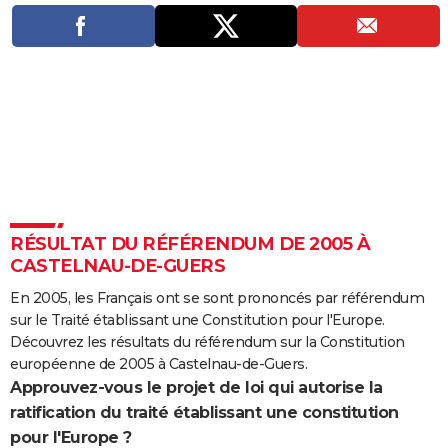
City break
Voyage de noces
Climat
Destinations
Voyage nature
Forum
+
PHOTO
GUIDES D'ACHAT
BONS PLANS
CARTE DE VOEUX
Carte Bonne année
Carte Pâques
Carte de Noël
Carte Saint-Valentin
Carte d'anniversaire
DICTIONNAIRE
Biographies
Expressions
Dictionnaire
Citations
Proverbes
PROGRAMME TV
RÉSULTAT DU RÉFÉRENDUM DE 2005 À
CASTELNAU-DE-GUERS
COPAINS D'AVANT
En 2005, les Français ont se sont prononcés par référendum
Se connecter
Collèges
Universités
Service militaire
S'inscrire
Lycées
Primaires
Entreprises
Avis de recherche
AVIS DE DÉCÈS
sur le Traité établissant une Constitution pour l'Europe.
Découvrez les résultats du référendum sur la Constitution
FORUM
européenne de 2005 à Castelnau-de-Guers.
Lifestyle
Sport
Television
Cinema
Bricolage
Culture
Auto
Voyage
Approuvez-vous le projet de loi qui autorise la
ratification du traité établissant une constitution
pour l'Europe ?