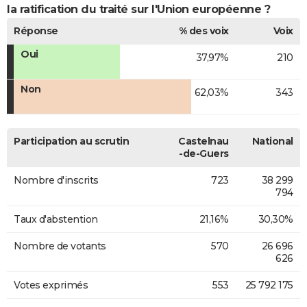
la ratification du traité sur l'Union européenne ?
Réponse
% des voix
Voix
Oui
37,97%
210
Non
62,03%
343
Participation au scrutin
Castelnau
National
-de-Guers
Nombre d'inscrits
723
38 299
794
Taux d'abstention
21,16%
30,30%
Nombre de votants
570
26 696
626
Votes exprimés
553
25 792 175