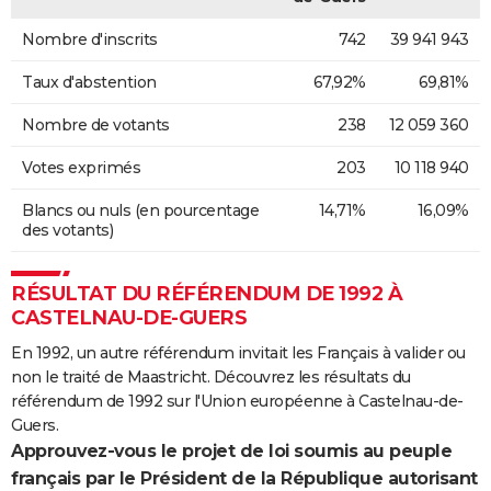
Nombre d'inscrits
742
39 941 943
Taux d'abstention
67,92%
69,81%
Nombre de votants
238
12 059 360
Votes exprimés
203
10 118 940
Blancs ou nuls (en pourcentage
14,71%
16,09%
des votants)
RÉSULTAT DU RÉFÉRENDUM DE 1992 À
CASTELNAU-DE-GUERS
En 1992, un autre référendum invitait les Français à valider ou
non le traité de Maastricht. Découvrez les résultats du
référendum de 1992 sur l'Union européenne à Castelnau-de-
Guers.
Approuvez-vous le projet de loi soumis au peuple
français par le Président de la République autorisant