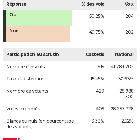
Réponse
% des voix
Voix
Oui
50,25%
204
Non
49,75%
202
Participation au scrutin
Castétis
National
Nombre d'inscrits
515
41 789 202
Taux d'abstention
18,45%
30,63%
Nombre de votants
420
28 988
300
Votes exprimés
406
28 257 778
Blancs ou nuls (en pourcentage
3,33%
2,52%
des votants)