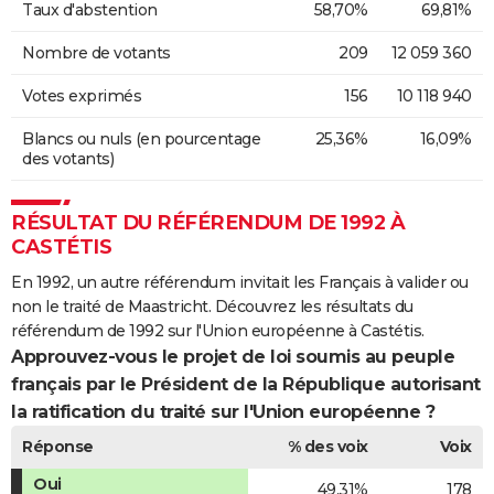
Taux d'abstention
58,70%
69,81%
Nombre de votants
209
12 059 360
Votes exprimés
156
10 118 940
Blancs ou nuls (en pourcentage
25,36%
16,09%
des votants)
RÉSULTAT DU RÉFÉRENDUM DE 1992 À
CASTÉTIS
En 1992, un autre référendum invitait les Français à valider ou
non le traité de Maastricht. Découvrez les résultats du
référendum de 1992 sur l'Union européenne à Castétis.
Approuvez-vous le projet de loi soumis au peuple
français par le Président de la République autorisant
la ratification du traité sur l'Union européenne ?
Réponse
% des voix
Voix
Oui
49,31%
178