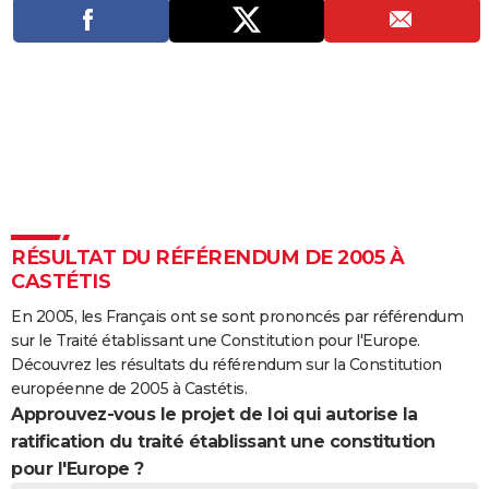
City break
Voyage de noces
Climat
Destinations
Voyage nature
Forum
+
PHOTO
GUIDES D'ACHAT
BONS PLANS
CARTE DE VOEUX
Carte Bonne année
Carte Pâques
Carte de Noël
Carte Saint-Valentin
Carte d'anniversaire
DICTIONNAIRE
Biographies
Expressions
Dictionnaire
Citations
Proverbes
PROGRAMME TV
RÉSULTAT DU RÉFÉRENDUM DE 2005 À
CASTÉTIS
COPAINS D'AVANT
En 2005, les Français ont se sont prononcés par référendum
Se connecter
Collèges
Universités
Service militaire
S'inscrire
Lycées
Primaires
Entreprises
Avis de recherche
AVIS DE DÉCÈS
sur le Traité établissant une Constitution pour l'Europe.
Découvrez les résultats du référendum sur la Constitution
FORUM
européenne de 2005 à Castétis.
Approuvez-vous le projet de loi qui autorise la
Lifestyle
Sport
Television
Cinema
Bricolage
Culture
Auto
Voyage
ratification du traité établissant une constitution
pour l'Europe ?