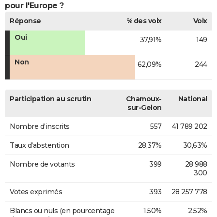
pour l'Europe ?
Réponse
% des voix
Voix
Oui
37,91%
149
Non
62,09%
244
Participation au scrutin
Chamoux-
National
sur-Gelon
Nombre d'inscrits
557
41 789 202
Taux d'abstention
28,37%
30,63%
Nombre de votants
399
28 988
300
Votes exprimés
393
28 257 778
Blancs ou nuls (en pourcentage
1,50%
2,52%