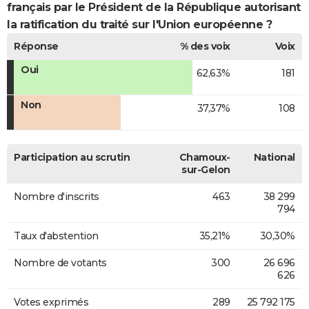
français par le Président de la République autorisant
la ratification du traité sur l'Union européenne ?
Réponse
% des voix
Voix
Oui
62,63%
181
Non
37,37%
108
Participation au scrutin
Chamoux-
National
sur-Gelon
Nombre d'inscrits
463
38 299
794
Taux d'abstention
35,21%
30,30%
Nombre de votants
300
26 696
626
Votes exprimés
289
25 792 175