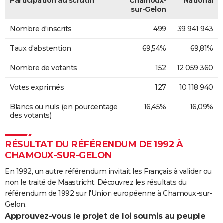
Participation au scrutin
Chamoux-
National
sur-Gelon
Nombre d'inscrits
499
39 941 943
Taux d'abstention
69,54%
69,81%
Nombre de votants
152
12 059 360
Votes exprimés
127
10 118 940
Blancs ou nuls (en pourcentage
16,45%
16,09%
des votants)
RÉSULTAT DU RÉFÉRENDUM DE 1992 À
CHAMOUX-SUR-GELON
En 1992, un autre référendum invitait les Français à valider ou
non le traité de Maastricht. Découvrez les résultats du
référendum de 1992 sur l'Union européenne à Chamoux-sur-
Gelon.
Approuvez-vous le projet de loi soumis au peuple