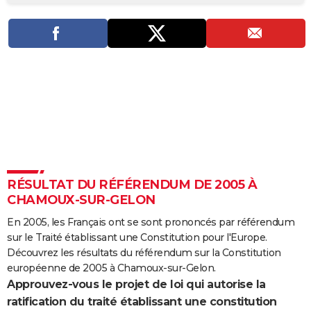
City break
Voyage de noces
Climat
Destinations
Voyage nature
Forum
+
PHOTO
GUIDES D'ACHAT
BONS PLANS
CARTE DE VOEUX
Carte Bonne année
Carte Pâques
Carte de Noël
Carte Saint-Valentin
Carte d'anniversaire
DICTIONNAIRE
Biographies
Expressions
Dictionnaire
Citations
Proverbes
PROGRAMME TV
RÉSULTAT DU RÉFÉRENDUM DE 2005 À
COPAINS D'AVANT
CHAMOUX-SUR-GELON
Se connecter
Collèges
Universités
Service militaire
S'inscrire
Lycées
Primaires
Entreprises
Avis de recherche
AVIS DE DÉCÈS
En 2005, les Français ont se sont prononcés par référendum
sur le Traité établissant une Constitution pour l'Europe.
FORUM
Découvrez les résultats du référendum sur la Constitution
Lifestyle
Sport
Television
Cinema
Bricolage
Culture
Auto
Voyage
européenne de 2005 à Chamoux-sur-Gelon.
Approuvez-vous le projet de loi qui autorise la
ratification du traité établissant une constitution