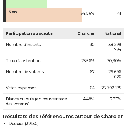
Non
64,06%
41
Participation au scrutin
Charcier
National
Nombre d'inscrits
90
38 299
794
Taux d'abstention
25,56%
30,30%
Nombre de votants
67
26 696
626
Votes exprimés
64
25 792 175
Blancs ou nuls (en pourcentage
4,48%
3,37%
des votants)
Résultats des référendums autour de Charcier
Doucier (39130)