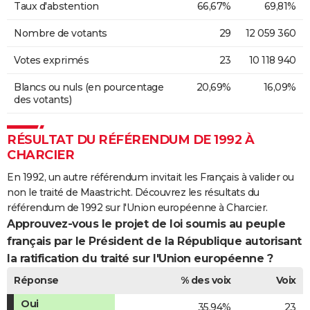
Taux d'abstention
66,67%
69,81%
Nombre de votants
29
12 059 360
Votes exprimés
23
10 118 940
Blancs ou nuls (en pourcentage
20,69%
16,09%
des votants)
RÉSULTAT DU RÉFÉRENDUM DE 1992 À
CHARCIER
En 1992, un autre référendum invitait les Français à valider ou
non le traité de Maastricht. Découvrez les résultats du
référendum de 1992 sur l'Union européenne à Charcier.
Approuvez-vous le projet de loi soumis au peuple
français par le Président de la République autorisant
la ratification du traité sur l'Union européenne ?
Réponse
% des voix
Voix
Oui
35,94%
23