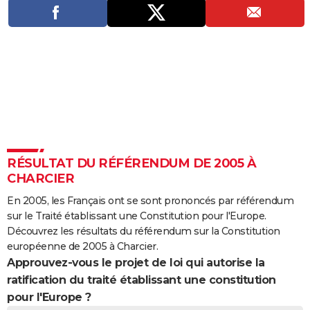
City break
Voyage de noces
Climat
Destinations
Voyage nature
Forum
+
PHOTO
GUIDES D'ACHAT
BONS PLANS
CARTE DE VOEUX
Carte Bonne année
Carte Pâques
Carte de Noël
Carte Saint-Valentin
Carte d'anniversaire
DICTIONNAIRE
Biographies
Expressions
Dictionnaire
Citations
Proverbes
PROGRAMME TV
RÉSULTAT DU RÉFÉRENDUM DE 2005 À
CHARCIER
COPAINS D'AVANT
En 2005, les Français ont se sont prononcés par référendum
Se connecter
Collèges
Universités
Service militaire
S'inscrire
Lycées
Primaires
Entreprises
Avis de recherche
AVIS DE DÉCÈS
sur le Traité établissant une Constitution pour l'Europe.
Découvrez les résultats du référendum sur la Constitution
FORUM
européenne de 2005 à Charcier.
Approuvez-vous le projet de loi qui autorise la
Lifestyle
Sport
Television
Cinema
Bricolage
Culture
Auto
Voyage
ratification du traité établissant une constitution
pour l'Europe ?