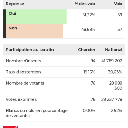
Réponse
% des voix
Voix
Oui
51,32%
39
Non
48,68%
37
Participation au scrutin
Charcier
National
Nombre d'inscrits
94
41 789 202
Taux d'abstention
19,15%
30,63%
Nombre de votants
76
28 988
300
Votes exprimés
76
28 257 778
Blancs ou nuls (en pourcentage
0,00%
2,52%
des votants)