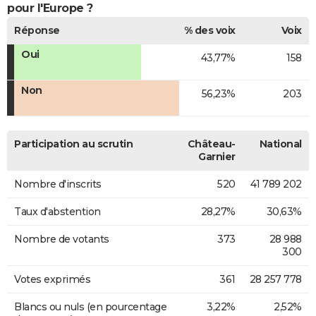
pour l'Europe ?
Réponse
% des voix
Voix
Oui
43,77%
158
Non
56,23%
203
Participation au scrutin
Château-
National
Garnier
Nombre d'inscrits
520
41 789 202
Taux d'abstention
28,27%
30,63%
Nombre de votants
373
28 988
300
Votes exprimés
361
28 257 778
Blancs ou nuls (en pourcentage
3,22%
2,52%