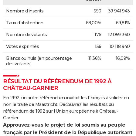
Nombre d'inscrits
550
39 941 943
Taux d'abstention
68,00%
69,81%
Nombre de votants
176
12 059 360
Votes exprimés
156
10 118 940
Blancs ou nuls (en pourcentage
11,36%
16,09%
des votants)
RÉSULTAT DU RÉFÉRENDUM DE 1992 À
CHÂTEAU-GARNIER
En 1992, un autre référendum invitait les Français à valider ou
non le traité de Maastricht. Découvrez les résultats du
référendum de 1992 sur l'Union européenne à Château-
Garnier.
Approuvez-vous le projet de loi soumis au peuple
français par le Président de la République autorisant