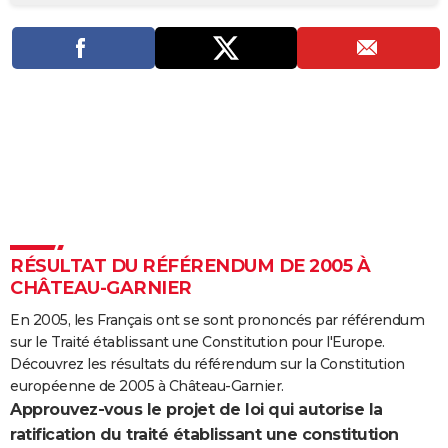
City break
Voyage de noces
Climat
Destinations
Voyage nature
Forum
+
PHOTO
GUIDES D'ACHAT
BONS PLANS
CARTE DE VOEUX
Carte Bonne année
Carte Pâques
Carte de Noël
Carte Saint-Valentin
Carte d'anniversaire
DICTIONNAIRE
Biographies
Expressions
Dictionnaire
Citations
Proverbes
PROGRAMME TV
RÉSULTAT DU RÉFÉRENDUM DE 2005 À
COPAINS D'AVANT
CHÂTEAU-GARNIER
Se connecter
Collèges
Universités
Service militaire
S'inscrire
Lycées
Primaires
Entreprises
Avis de recherche
AVIS DE DÉCÈS
En 2005, les Français ont se sont prononcés par référendum
sur le Traité établissant une Constitution pour l'Europe.
FORUM
Découvrez les résultats du référendum sur la Constitution
Lifestyle
Sport
Television
Cinema
Bricolage
Culture
Auto
Voyage
européenne de 2005 à Château-Garnier.
Approuvez-vous le projet de loi qui autorise la
ratification du traité établissant une constitution