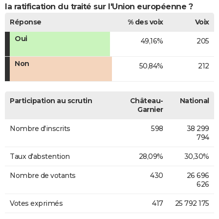
la ratification du traité sur l'Union européenne ?
Réponse
% des voix
Voix
Oui
49,16%
205
Non
50,84%
212
Participation au scrutin
Château-
National
Garnier
Nombre d'inscrits
598
38 299
794
Taux d'abstention
28,09%
30,30%
Nombre de votants
430
26 696
626
Votes exprimés
417
25 792 175