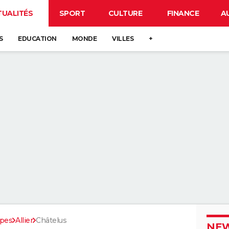
TUALITÉS
SPORT
CULTURE
FINANCE
A
S
EDUCATION
MONDE
VILLES
+
pes
Allier
Châtelus
NEW