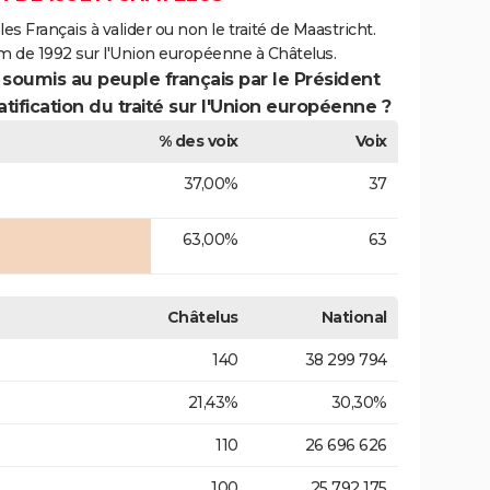
es Français à valider ou non le traité de Maastricht.
m de 1992 sur l'Union européenne à Châtelus.
 soumis au peuple français par le Président
atification du traité sur l'Union européenne ?
% des voix
Voix
37,00%
37
63,00%
63
Châtelus
National
140
38 299 794
21,43%
30,30%
110
26 696 626
100
25 792 175