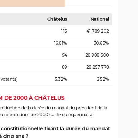
Châtelus
National
113
41 789 202
16,81%
30,63%
94
28 988 300
89
28 257 778
 votants)
5,32%
2,52%
 DE 2000 À CHÂTELUS
 réduction de la durée du mandat du président de la
 du référendum de 2000 sur le quinquennat à
 constitutionnelle fixant la durée du mandat
à cinq ans ?