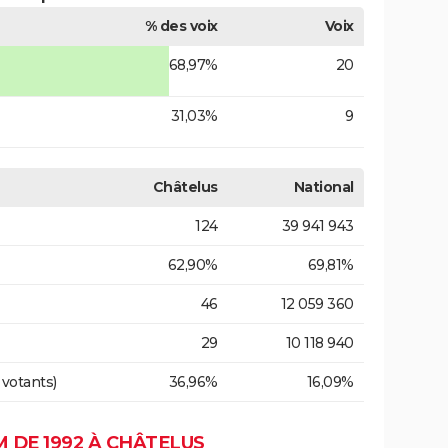
% des voix
Voix
68,97%
20
31,03%
9
Châtelus
National
124
39 941 943
62,90%
69,81%
46
12 059 360
29
10 118 940
 votants)
36,96%
16,09%
 DE 1992 À CHÂTELUS