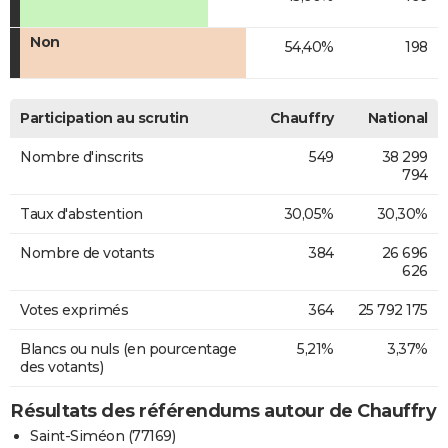
Non
54,40%
198
Participation au scrutin
Chauffry
National
Nombre d'inscrits
549
38 299
794
Taux d'abstention
30,05%
30,30%
Nombre de votants
384
26 696
626
Votes exprimés
364
25 792 175
Blancs ou nuls (en pourcentage
5,21%
3,37%
des votants)
Résultats des référendums autour de Chauffry
Saint-Siméon (77169)