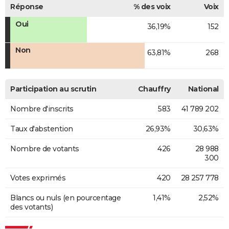
Réponse
% des voix
Voix
Oui
36,19%
152
Non
63,81%
268
Participation au scrutin
Chauffry
National
Nombre d'inscrits
583
41 789 202
Taux d'abstention
26,93%
30,63%
Nombre de votants
426
28 988
300
Votes exprimés
420
28 257 778
Blancs ou nuls (en pourcentage
1,41%
2,52%
des votants)