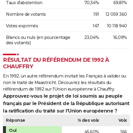
Taux d'abstention
70,34%
69,81%
Nombre de votants
191
12 059 360
Votes exprimés
147
10 118 940
Blancs ou nuls (en pourcentage
23,04%
16,09%
des votants)
RÉSULTAT DU RÉFÉRENDUM DE 1992 À
CHAUFFRY
En 1992, un autre référendum invitait les Français à valider ou
non le traité de Maastricht. Découvrez les résultats du
référendum de 1992 sur l'Union européenne à Chauffry.
Approuvez-vous le projet de loi soumis au peuple
français par le Président de la République autorisant
la ratification du traité sur l'Union européenne ?
Réponse
% des voix
Voix
Oui
45,60%
166