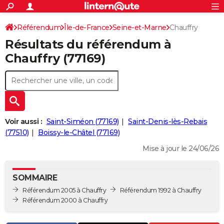
ACTUALITÉS
Connexion
S'inscrire
Référendum
Île-de-France
Seine-et-Marne
Chauffry
Rechercher
Société
Education
Villes
Politique
Faits Divers
Monde
+
SPORT
Résultats du référendum à
Football
Cyclisme
Forum
Coupe du monde 2026
Tennis
Rugby
CULTURE
Chauffry (77169)
TNT
Cinéma
Musique
Programme TV
Streaming
Sorties cinéma
+
FINANCE
Impôts
Immobilier
Banque
Crédit
Retraite
Epargne
Risques naturels par ville
Assurance
AUTO
Réserver un essai
Berlines
Forum auto
Essais
Citadines
SUV
+
HIGH-TECH
Voir aussi :
Saint-Siméon (77169)
Saint-Denis-lès-Rebais
Meilleur smartphone
Ordinateurs
Guide high-tech
Mobiles
Internet
Jeux vidéo
+
(77510)
Boissy-le-Châtel (77169)
BRICOLAGE
Mise à jour le 24/06/26
Aménagement intérieur
Cuisine
Jardinage
+
Forum
Extérieur
Salle de bains
Rangement
WEEK-END
Escapades
Expositions
Week-end nature
Guides de France
Patrimoine
Musées
+
LIFESTYLE
SOMMAIRE
Référendum 2005 à Chauffry
Référendum 1992 à Chauffry
Bien-être
Mode
+
Art de vivre
Loisirs
Modes de vie
SANTE
Référendum 2000 à Chauffry
Guide de la santé
Médicaments
+
Alimentation
Maladies
Sommeil
VOYAGE