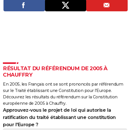
City break
Voyage de noces
Climat
Destinations
Voyage nature
Forum
+
PHOTO
GUIDES D'ACHAT
BONS PLANS
CARTE DE VOEUX
Carte Bonne année
Carte Pâques
Carte de Noël
Carte Saint-Valentin
Carte d'anniversaire
DICTIONNAIRE
Biographies
Expressions
Dictionnaire
Citations
Proverbes
PROGRAMME TV
RÉSULTAT DU RÉFÉRENDUM DE 2005 À
CHAUFFRY
COPAINS D'AVANT
En 2005, les Français ont se sont prononcés par référendum
Se connecter
Collèges
Universités
Service militaire
S'inscrire
Lycées
Primaires
Entreprises
Avis de recherche
AVIS DE DÉCÈS
sur le Traité établissant une Constitution pour l'Europe.
Découvrez les résultats du référendum sur la Constitution
FORUM
européenne de 2005 à Chauffry.
Approuvez-vous le projet de loi qui autorise la
Lifestyle
Sport
Television
Cinema
Bricolage
Culture
Auto
Voyage
ratification du traité établissant une constitution
pour l'Europe ?