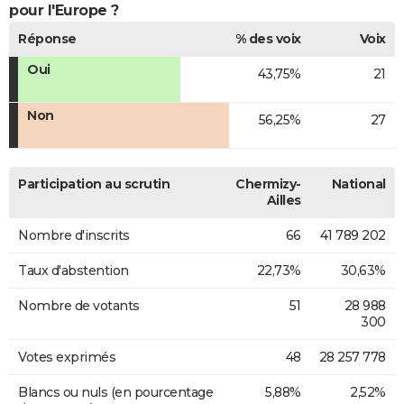
pour l'Europe ?
Réponse
% des voix
Voix
Oui
43,75%
21
Non
56,25%
27
Participation au scrutin
Chermizy-
National
Ailles
Nombre d'inscrits
66
41 789 202
Taux d'abstention
22,73%
30,63%
Nombre de votants
51
28 988
300
Votes exprimés
48
28 257 778
Blancs ou nuls (en pourcentage
5,88%
2,52%