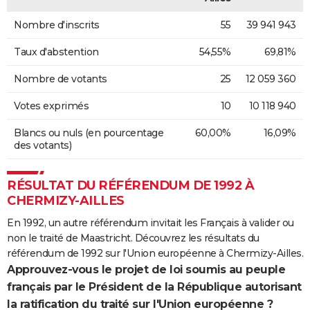
Nombre d'inscrits
55
39 941 943
Taux d'abstention
54,55%
69,81%
Nombre de votants
25
12 059 360
Votes exprimés
10
10 118 940
Blancs ou nuls (en pourcentage
60,00%
16,09%
des votants)
RÉSULTAT DU RÉFÉRENDUM DE 1992 À
CHERMIZY-AILLES
En 1992, un autre référendum invitait les Français à valider ou
non le traité de Maastricht. Découvrez les résultats du
référendum de 1992 sur l'Union européenne à Chermizy-Ailles.
Approuvez-vous le projet de loi soumis au peuple
français par le Président de la République autorisant
la ratification du traité sur l'Union européenne ?