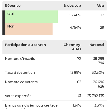
Réponse
% des voix
Voix
Oui
52,46%
32
Non
47,54%
29
Participation au scrutin
Chermizy-
National
Ailles
Nombre d'inscrits
72
38 299
794
Taux d'abstention
13,89%
30,30%
Nombre de votants
62
26 696
626
Votes exprimés
61
25 792 175
Blancs ou nuls (en pourcentage
1,61%
3,37%