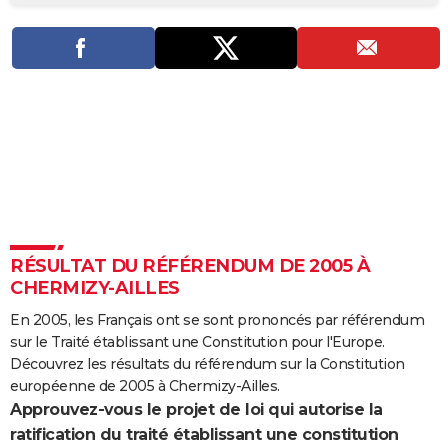
City break
Voyage de noces
Climat
Destinations
Voyage nature
Forum
+
PHOTO
GUIDES D'ACHAT
BONS PLANS
CARTE DE VOEUX
Carte Bonne année
Carte Pâques
Carte de Noël
Carte Saint-Valentin
Carte d'anniversaire
DICTIONNAIRE
Biographies
Expressions
Dictionnaire
Citations
Proverbes
PROGRAMME TV
RÉSULTAT DU RÉFÉRENDUM DE 2005 À
COPAINS D'AVANT
CHERMIZY-AILLES
Se connecter
Collèges
Universités
Service militaire
S'inscrire
Lycées
Primaires
Entreprises
Avis de recherche
AVIS DE DÉCÈS
En 2005, les Français ont se sont prononcés par référendum
sur le Traité établissant une Constitution pour l'Europe.
FORUM
Découvrez les résultats du référendum sur la Constitution
Lifestyle
Sport
Television
Cinema
Bricolage
Culture
Auto
Voyage
européenne de 2005 à Chermizy-Ailles.
Approuvez-vous le projet de loi qui autorise la
ratification du traité établissant une constitution