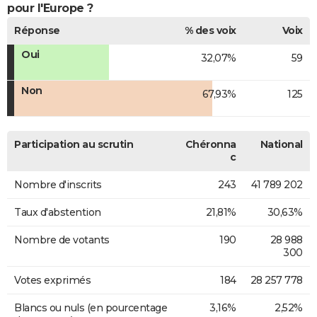
pour l'Europe ?
Réponse
% des voix
Voix
Oui
32,07%
59
Non
67,93%
125
Participation au scrutin
Chéronna
National
c
Nombre d'inscrits
243
41 789 202
Taux d'abstention
21,81%
30,63%
Nombre de votants
190
28 988
300
Votes exprimés
184
28 257 778
Blancs ou nuls (en pourcentage
3,16%
2,52%