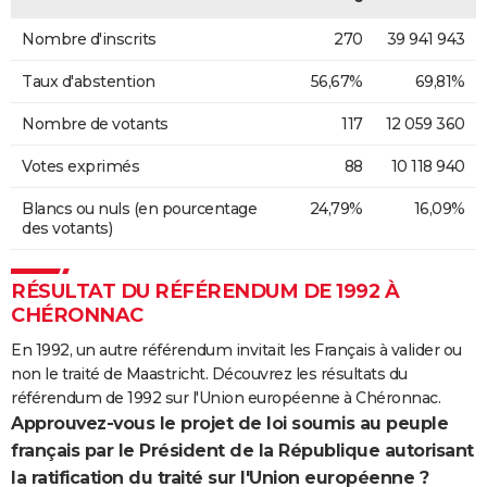
Nombre d'inscrits
270
39 941 943
Taux d'abstention
56,67%
69,81%
Nombre de votants
117
12 059 360
Votes exprimés
88
10 118 940
Blancs ou nuls (en pourcentage
24,79%
16,09%
des votants)
RÉSULTAT DU RÉFÉRENDUM DE 1992 À
CHÉRONNAC
En 1992, un autre référendum invitait les Français à valider ou
non le traité de Maastricht. Découvrez les résultats du
référendum de 1992 sur l'Union européenne à Chéronnac.
Approuvez-vous le projet de loi soumis au peuple
français par le Président de la République autorisant
la ratification du traité sur l'Union européenne ?