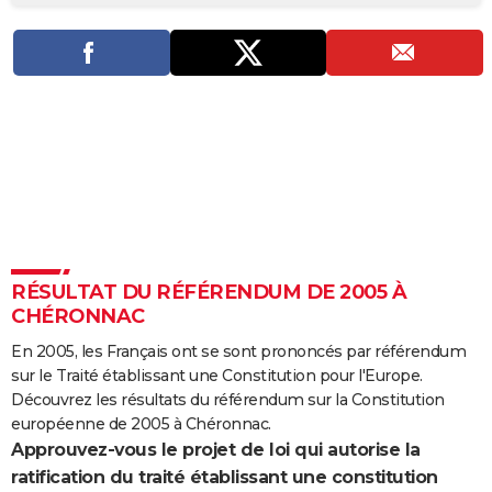
City break
Voyage de noces
Climat
Destinations
Voyage nature
Forum
+
PHOTO
GUIDES D'ACHAT
BONS PLANS
CARTE DE VOEUX
Carte Bonne année
Carte Pâques
Carte de Noël
Carte Saint-Valentin
Carte d'anniversaire
DICTIONNAIRE
Biographies
Expressions
Dictionnaire
Citations
Proverbes
PROGRAMME TV
RÉSULTAT DU RÉFÉRENDUM DE 2005 À
COPAINS D'AVANT
CHÉRONNAC
Se connecter
Collèges
Universités
Service militaire
S'inscrire
Lycées
Primaires
Entreprises
Avis de recherche
AVIS DE DÉCÈS
En 2005, les Français ont se sont prononcés par référendum
sur le Traité établissant une Constitution pour l'Europe.
FORUM
Découvrez les résultats du référendum sur la Constitution
Lifestyle
Sport
Television
Cinema
Bricolage
Culture
Auto
Voyage
européenne de 2005 à Chéronnac.
Approuvez-vous le projet de loi qui autorise la
ratification du traité établissant une constitution