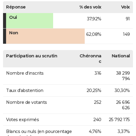
Réponse
% des voix
Voix
Oui
37,92%
91
Non
62,08%
149
Participation au scrutin
Chéronna
National
c
Nombre d'inscrits
316
38 299
794
Taux d'abstention
20,25%
30,30%
Nombre de votants
252
26 696
626
Votes exprimés
240
25 792 175
Blancs ou nuls (en pourcentage
4,76%
3,37%