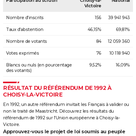
Participation au scrutin
Choisy-la-
National
Victoire
Nombre d'inscrits
156
39 941 943
Taux d'abstention
46,15%
69,81%
Nombre de votants
84
12 059 360
Votes exprimés
76
10 118 940
Blancs ou nuls (en pourcentage
9,52%
16,09%
des votants)
RÉSULTAT DU RÉFÉRENDUM DE 1992 À
CHOISY-LA-VICTOIRE
En 1992, un autre référendum invitait les Français à valider ou
non le traité de Maastricht. Découvrez les résultats du
référendum de 1992 sur l'Union européenne à Choisy-la-
Victoire.
Approuvez-vous le projet de loi soumis au peuple