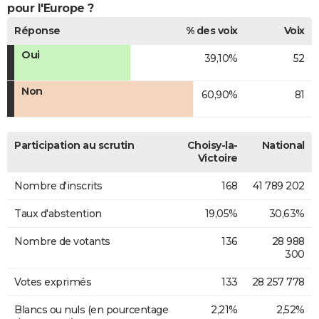
pour l'Europe ?
Réponse
% des voix
Voix
Oui
39,10%
52
Non
60,90%
81
Participation au scrutin
Choisy-la-
National
Victoire
Nombre d'inscrits
168
41 789 202
Taux d'abstention
19,05%
30,63%
Nombre de votants
136
28 988
300
Votes exprimés
133
28 257 778
Blancs ou nuls (en pourcentage
2,21%
2,52%