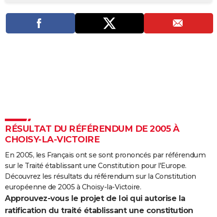
City break
Voyage de noces
Climat
Destinations
Voyage nature
Forum
+
PHOTO
GUIDES D'ACHAT
BONS PLANS
CARTE DE VOEUX
Carte Bonne année
Carte Pâques
Carte de Noël
Carte Saint-Valentin
Carte d'anniversaire
DICTIONNAIRE
Biographies
Expressions
Dictionnaire
Citations
Proverbes
PROGRAMME TV
RÉSULTAT DU RÉFÉRENDUM DE 2005 À
COPAINS D'AVANT
CHOISY-LA-VICTOIRE
Se connecter
Collèges
Universités
Service militaire
S'inscrire
Lycées
Primaires
Entreprises
Avis de recherche
AVIS DE DÉCÈS
En 2005, les Français ont se sont prononcés par référendum
sur le Traité établissant une Constitution pour l'Europe.
FORUM
Découvrez les résultats du référendum sur la Constitution
Lifestyle
Sport
Television
Cinema
Bricolage
Culture
Auto
Voyage
européenne de 2005 à Choisy-la-Victoire.
Approuvez-vous le projet de loi qui autorise la
ratification du traité établissant une constitution