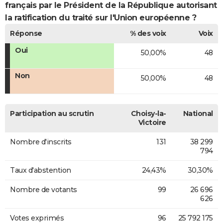
français par le Président de la République autorisant
la ratification du traité sur l'Union européenne ?
Réponse
% des voix
Voix
Oui
50,00%
48
Non
50,00%
48
Participation au scrutin
Choisy-la-
National
Victoire
Nombre d'inscrits
131
38 299
794
Taux d'abstention
24,43%
30,30%
Nombre de votants
99
26 696
626
Votes exprimés
96
25 792 175