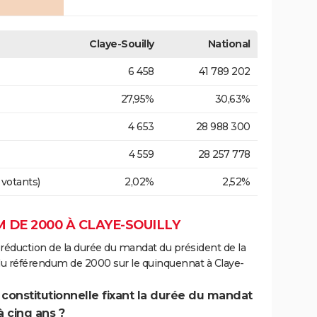
Claye-Souilly
National
6 458
41 789 202
27,95%
30,63%
4 653
28 988 300
4 559
28 257 778
 votants)
2,02%
2,52%
DE 2000 À CLAYE-SOUILLY
 réduction de la durée du mandat du président de la
du référendum de 2000 sur le quinquennat à Claye-
 constitutionnelle fixant la durée du mandat
à cinq ans ?