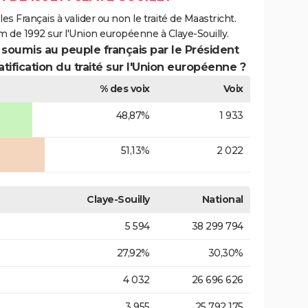
es Français à valider ou non le traité de Maastricht.
m de 1992 sur l'Union européenne à Claye-Souilly.
 soumis au peuple français par le Président
atification du traité sur l'Union européenne ?
% des voix
Voix
48,87%
1 933
51,13%
2 022
Claye-Souilly
National
5 594
38 299 794
27,92%
30,30%
4 032
26 696 626
3 955
25 792 175