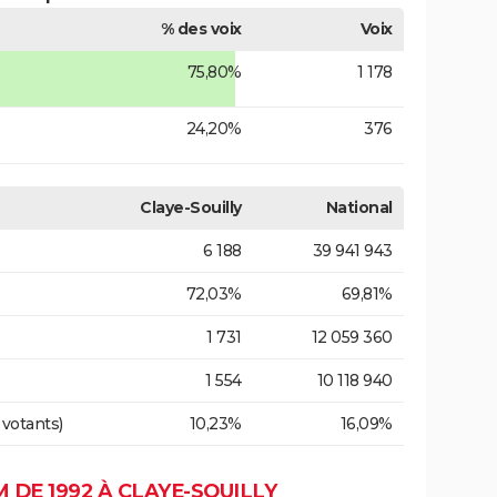
% des voix
Voix
75,80%
1 178
24,20%
376
Claye-Souilly
National
6 188
39 941 943
72,03%
69,81%
1 731
12 059 360
1 554
10 118 940
 votants)
10,23%
16,09%
DE 1992 À CLAYE-SOUILLY