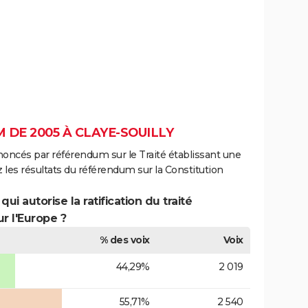
DE 2005 À CLAYE-SOUILLY
noncés par référendum sur le Traité établissant une
 les résultats du référendum sur la Constitution
ui autorise la ratification du traité
r l'Europe ?
% des voix
Voix
44,29%
2 019
55,71%
2 540