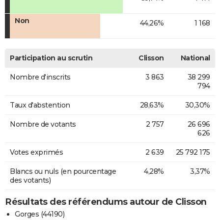
Non
44,26%
1 168
Participation au scrutin
Clisson
National
Nombre d'inscrits
3 863
38 299
794
Taux d'abstention
28,63%
30,30%
Nombre de votants
2 757
26 696
626
Votes exprimés
2 639
25 792 175
Blancs ou nuls (en pourcentage
4,28%
3,37%
des votants)
Résultats des référendums autour de Clisson
Gorges (44190)