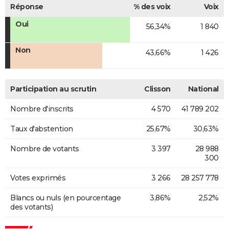
Réponse
% des voix
Voix
Oui
56,34%
1 840
Non
43,66%
1 426
Participation au scrutin
Clisson
National
Nombre d'inscrits
4 570
41 789 202
Taux d'abstention
25,67%
30,63%
Nombre de votants
3 397
28 988
300
Votes exprimés
3 266
28 257 778
Blancs ou nuls (en pourcentage
3,86%
2,52%
des votants)