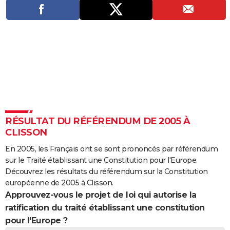
City break
Voyage de noces
Climat
Destinations
Voyage nature
Forum
+
PHOTO
GUIDES D'ACHAT
BONS PLANS
CARTE DE VOEUX
Carte Bonne année
Carte Pâques
Carte de Noël
Carte Saint-Valentin
Carte d'anniversaire
DICTIONNAIRE
Biographies
Expressions
Dictionnaire
Citations
Proverbes
PROGRAMME TV
RÉSULTAT DU RÉFÉRENDUM DE 2005 À
CLISSON
COPAINS D'AVANT
En 2005, les Français ont se sont prononcés par référendum
Se connecter
Collèges
Universités
Service militaire
S'inscrire
Lycées
Primaires
Entreprises
Avis de recherche
AVIS DE DÉCÈS
sur le Traité établissant une Constitution pour l'Europe.
Découvrez les résultats du référendum sur la Constitution
FORUM
européenne de 2005 à Clisson.
Approuvez-vous le projet de loi qui autorise la
Lifestyle
Sport
Television
Cinema
Bricolage
Culture
Auto
Voyage
ratification du traité établissant une constitution
pour l'Europe ?