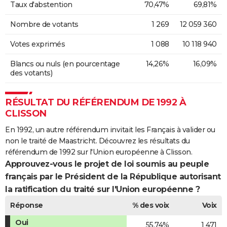
Taux d'abstention
70,47%
69,81%
Nombre de votants
1 269
12 059 360
Votes exprimés
1 088
10 118 940
Blancs ou nuls (en pourcentage
14,26%
16,09%
des votants)
RÉSULTAT DU RÉFÉRENDUM DE 1992 À
CLISSON
En 1992, un autre référendum invitait les Français à valider ou
non le traité de Maastricht. Découvrez les résultats du
référendum de 1992 sur l'Union européenne à Clisson.
Approuvez-vous le projet de loi soumis au peuple
français par le Président de la République autorisant
la ratification du traité sur l'Union européenne ?
Réponse
% des voix
Voix
Oui
55,74%
1 471