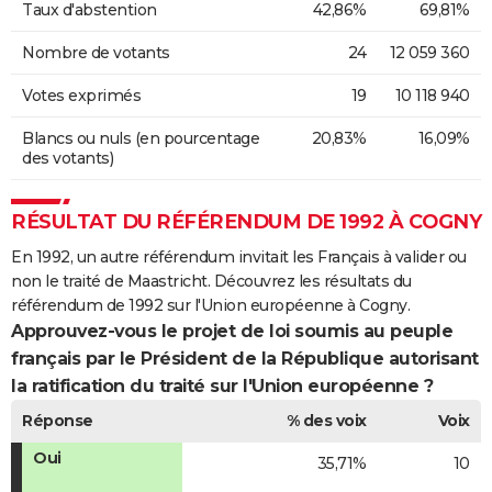
Taux d'abstention
42,86%
69,81%
Nombre de votants
24
12 059 360
Votes exprimés
19
10 118 940
Blancs ou nuls (en pourcentage
20,83%
16,09%
des votants)
RÉSULTAT DU RÉFÉRENDUM DE 1992 À COGNY
En 1992, un autre référendum invitait les Français à valider ou
non le traité de Maastricht. Découvrez les résultats du
référendum de 1992 sur l'Union européenne à Cogny.
Approuvez-vous le projet de loi soumis au peuple
français par le Président de la République autorisant
la ratification du traité sur l'Union européenne ?
Réponse
% des voix
Voix
Oui
35,71%
10