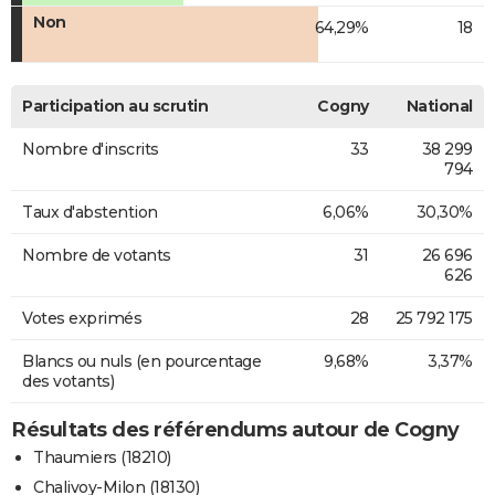
Non
64,29%
18
Participation au scrutin
Cogny
National
Nombre d'inscrits
33
38 299
794
Taux d'abstention
6,06%
30,30%
Nombre de votants
31
26 696
626
Votes exprimés
28
25 792 175
Blancs ou nuls (en pourcentage
9,68%
3,37%
des votants)
Résultats des référendums autour de Cogny
Thaumiers (18210)
Chalivoy-Milon (18130)