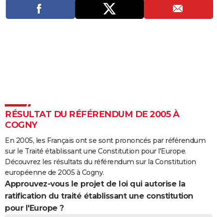
City break
Voyage de noces
Climat
Destinations
Voyage nature
Forum
+
PHOTO
GUIDES D'ACHAT
BONS PLANS
CARTE DE VOEUX
Carte Bonne année
Carte Pâques
Carte de Noël
Carte Saint-Valentin
Carte d'anniversaire
DICTIONNAIRE
Biographies
Expressions
Dictionnaire
Citations
Proverbes
PROGRAMME TV
RÉSULTAT DU RÉFÉRENDUM DE 2005 À
COGNY
COPAINS D'AVANT
En 2005, les Français ont se sont prononcés par référendum
Se connecter
Collèges
Universités
Service militaire
S'inscrire
Lycées
Primaires
Entreprises
Avis de recherche
AVIS DE DÉCÈS
sur le Traité établissant une Constitution pour l'Europe.
Découvrez les résultats du référendum sur la Constitution
FORUM
européenne de 2005 à Cogny.
Approuvez-vous le projet de loi qui autorise la
Lifestyle
Sport
Television
Cinema
Bricolage
Culture
Auto
Voyage
ratification du traité établissant une constitution
pour l'Europe ?