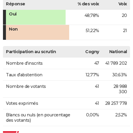
Réponse
% des voix
Voix
Oui
48,78%
20
Non
51,22%
21
Participation au scrutin
Cogny
National
Nombre d'inscrits
47
41 789 202
Taux d'abstention
12,77%
30,63%
Nombre de votants
41
28 988
300
Votes exprimés
41
28 257 778
Blancs ou nuls (en pourcentage
0,00%
2,52%
des votants)