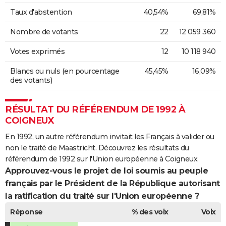
Taux d'abstention
40,54%
69,81%
Nombre de votants
22
12 059 360
Votes exprimés
12
10 118 940
Blancs ou nuls (en pourcentage
45,45%
16,09%
des votants)
RÉSULTAT DU RÉFÉRENDUM DE 1992 À
COIGNEUX
En 1992, un autre référendum invitait les Français à valider ou
non le traité de Maastricht. Découvrez les résultats du
référendum de 1992 sur l'Union européenne à Coigneux.
Approuvez-vous le projet de loi soumis au peuple
français par le Président de la République autorisant
la ratification du traité sur l'Union européenne ?
Réponse
% des voix
Voix