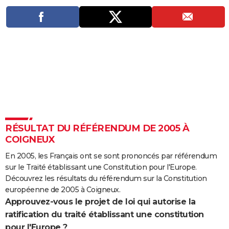
City break
Voyage de noces
Climat
Destinations
Voyage nature
Forum
+
PHOTO
GUIDES D'ACHAT
BONS PLANS
CARTE DE VOEUX
Carte Bonne année
Carte Pâques
Carte de Noël
Carte Saint-Valentin
Carte d'anniversaire
DICTIONNAIRE
Biographies
Expressions
Dictionnaire
Citations
Proverbes
PROGRAMME TV
RÉSULTAT DU RÉFÉRENDUM DE 2005 À
COPAINS D'AVANT
COIGNEUX
Se connecter
Collèges
Universités
Service militaire
S'inscrire
Lycées
Primaires
Entreprises
Avis de recherche
En 2005, les Français ont se sont prononcés par référendum
AVIS DE DÉCÈS
sur le Traité établissant une Constitution pour l'Europe.
FORUM
Découvrez les résultats du référendum sur la Constitution
européenne de 2005 à Coigneux.
Lifestyle
Sport
Television
Cinema
Bricolage
Culture
Auto
Voyage
Approuvez-vous le projet de loi qui autorise la
ratification du traité établissant une constitution
pour l'Europe ?