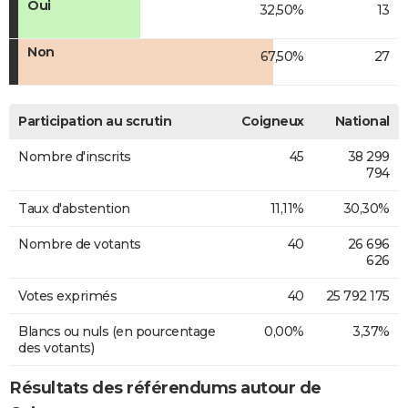
Oui
32,50%
13
Non
67,50%
27
Participation au scrutin
Coigneux
National
Nombre d'inscrits
45
38 299
794
Taux d'abstention
11,11%
30,30%
Nombre de votants
40
26 696
626
Votes exprimés
40
25 792 175
Blancs ou nuls (en pourcentage
0,00%
3,37%
des votants)
Résultats des référendums autour de