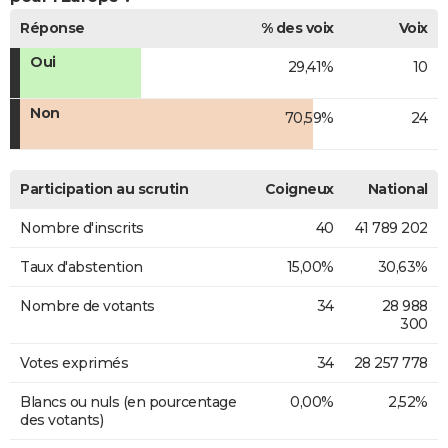
Réponse
% des voix
Voix
Oui
29,41%
10
Non
70,59%
24
Participation au scrutin
Coigneux
National
Nombre d'inscrits
40
41 789 202
Taux d'abstention
15,00%
30,63%
Nombre de votants
34
28 988
300
Votes exprimés
34
28 257 778
Blancs ou nuls (en pourcentage
0,00%
2,52%
des votants)