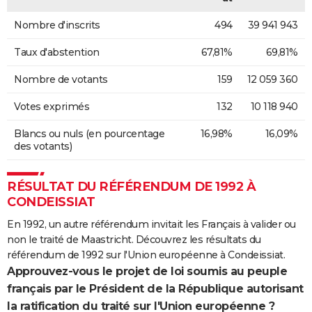
Nombre d'inscrits
494
39 941 943
Taux d'abstention
67,81%
69,81%
Nombre de votants
159
12 059 360
Votes exprimés
132
10 118 940
Blancs ou nuls (en pourcentage
16,98%
16,09%
des votants)
RÉSULTAT DU RÉFÉRENDUM DE 1992 À
CONDEISSIAT
En 1992, un autre référendum invitait les Français à valider ou
non le traité de Maastricht. Découvrez les résultats du
référendum de 1992 sur l'Union européenne à Condeissiat.
Approuvez-vous le projet de loi soumis au peuple
français par le Président de la République autorisant
la ratification du traité sur l'Union européenne ?