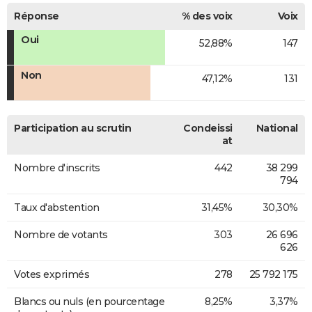
Réponse
% des voix
Voix
Oui
52,88%
147
Non
47,12%
131
Participation au scrutin
Condeissi
National
at
Nombre d'inscrits
442
38 299
794
Taux d'abstention
31,45%
30,30%
Nombre de votants
303
26 696
626
Votes exprimés
278
25 792 175
Blancs ou nuls (en pourcentage
8,25%
3,37%