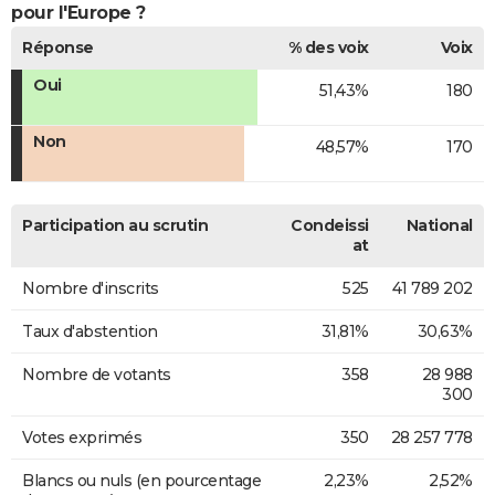
pour l'Europe ?
Réponse
% des voix
Voix
Oui
51,43%
180
Non
48,57%
170
Participation au scrutin
Condeissi
National
at
Nombre d'inscrits
525
41 789 202
Taux d'abstention
31,81%
30,63%
Nombre de votants
358
28 988
300
Votes exprimés
350
28 257 778
Blancs ou nuls (en pourcentage
2,23%
2,52%