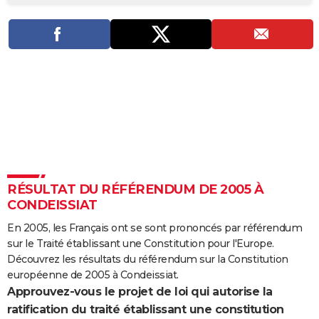
City break
Voyage de noces
Climat
Destinations
Voyage nature
Forum
+
PHOTO
GUIDES D'ACHAT
BONS PLANS
CARTE DE VOEUX
Carte Bonne année
Carte Pâques
Carte de Noël
Carte Saint-Valentin
Carte d'anniversaire
DICTIONNAIRE
Biographies
Expressions
Dictionnaire
Citations
Proverbes
PROGRAMME TV
RÉSULTAT DU RÉFÉRENDUM DE 2005 À
COPAINS D'AVANT
CONDEISSIAT
Se connecter
Collèges
Universités
Service militaire
S'inscrire
Lycées
Primaires
Entreprises
Avis de recherche
AVIS DE DÉCÈS
En 2005, les Français ont se sont prononcés par référendum
sur le Traité établissant une Constitution pour l'Europe.
FORUM
Découvrez les résultats du référendum sur la Constitution
Lifestyle
Sport
Television
Cinema
Bricolage
Culture
Auto
Voyage
européenne de 2005 à Condeissiat.
Approuvez-vous le projet de loi qui autorise la
ratification du traité établissant une constitution