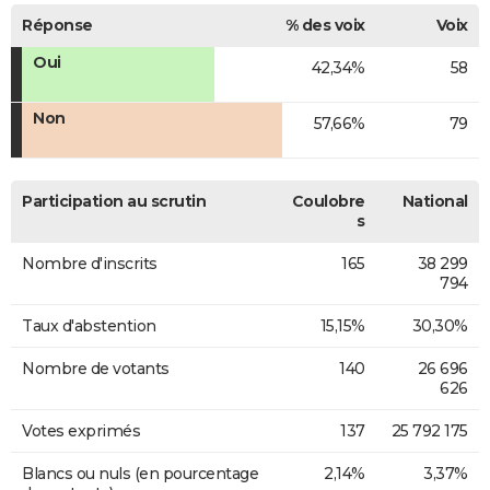
Réponse
% des voix
Voix
Oui
42,34%
58
Non
57,66%
79
Participation au scrutin
Coulobre
National
s
Nombre d'inscrits
165
38 299
794
Taux d'abstention
15,15%
30,30%
Nombre de votants
140
26 696
626
Votes exprimés
137
25 792 175
Blancs ou nuls (en pourcentage
2,14%
3,37%