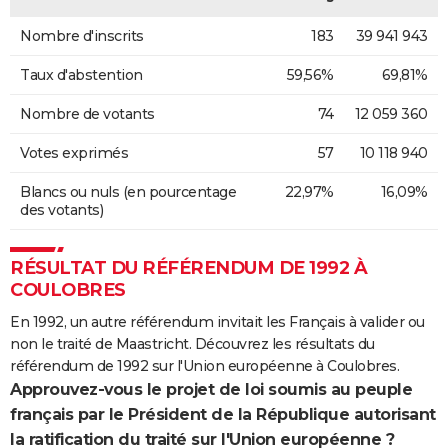
Nombre d'inscrits
183
39 941 943
Taux d'abstention
59,56%
69,81%
Nombre de votants
74
12 059 360
Votes exprimés
57
10 118 940
Blancs ou nuls (en pourcentage
22,97%
16,09%
des votants)
RÉSULTAT DU RÉFÉRENDUM DE 1992 À
COULOBRES
En 1992, un autre référendum invitait les Français à valider ou
non le traité de Maastricht. Découvrez les résultats du
référendum de 1992 sur l'Union européenne à Coulobres.
Approuvez-vous le projet de loi soumis au peuple
français par le Président de la République autorisant
la ratification du traité sur l'Union européenne ?