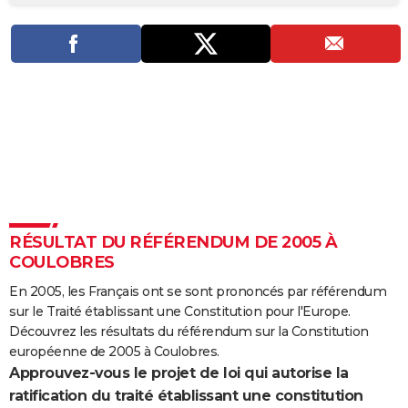
City break
Voyage de noces
Climat
Destinations
Voyage nature
Forum
+
PHOTO
GUIDES D'ACHAT
BONS PLANS
CARTE DE VOEUX
Carte Bonne année
Carte Pâques
Carte de Noël
Carte Saint-Valentin
Carte d'anniversaire
DICTIONNAIRE
Biographies
Expressions
Dictionnaire
Citations
Proverbes
PROGRAMME TV
RÉSULTAT DU RÉFÉRENDUM DE 2005 À
COPAINS D'AVANT
COULOBRES
Se connecter
Collèges
Universités
Service militaire
S'inscrire
Lycées
Primaires
Entreprises
Avis de recherche
AVIS DE DÉCÈS
En 2005, les Français ont se sont prononcés par référendum
sur le Traité établissant une Constitution pour l'Europe.
FORUM
Découvrez les résultats du référendum sur la Constitution
Lifestyle
Sport
Television
Cinema
Bricolage
Culture
Auto
Voyage
européenne de 2005 à Coulobres.
Approuvez-vous le projet de loi qui autorise la
ratification du traité établissant une constitution