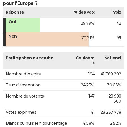
pour l'Europe ?
Réponse
% des voix
Voix
Oui
29,79%
42
Non
70,21%
99
Participation au scrutin
Coulobre
National
s
Nombre d'inscrits
194
41 789 202
Taux d'abstention
24,23%
30,63%
Nombre de votants
147
28 988
300
Votes exprimés
141
28 257 778
Blancs ou nuls (en pourcentage
4,08%
2,52%