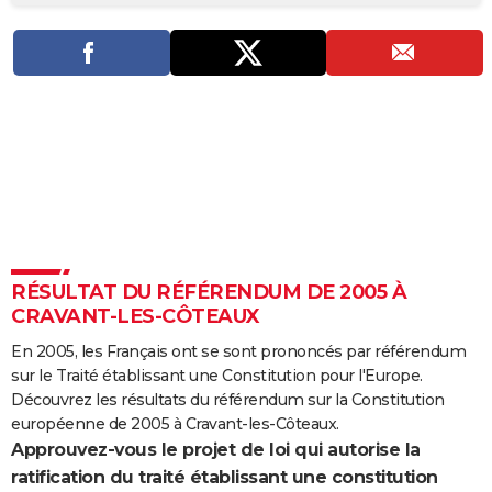
City break
Voyage de noces
Climat
Destinations
Voyage nature
Forum
+
PHOTO
GUIDES D'ACHAT
BONS PLANS
CARTE DE VOEUX
Carte Bonne année
Carte Pâques
Carte de Noël
Carte Saint-Valentin
Carte d'anniversaire
DICTIONNAIRE
Biographies
Expressions
Dictionnaire
Citations
Proverbes
PROGRAMME TV
RÉSULTAT DU RÉFÉRENDUM DE 2005 À
COPAINS D'AVANT
CRAVANT-LES-CÔTEAUX
Se connecter
Collèges
Universités
Service militaire
S'inscrire
Lycées
Primaires
Entreprises
Avis de recherche
AVIS DE DÉCÈS
En 2005, les Français ont se sont prononcés par référendum
sur le Traité établissant une Constitution pour l'Europe.
FORUM
Découvrez les résultats du référendum sur la Constitution
Lifestyle
Sport
Television
Cinema
Bricolage
Culture
Auto
Voyage
européenne de 2005 à Cravant-les-Côteaux.
Approuvez-vous le projet de loi qui autorise la
ratification du traité établissant une constitution