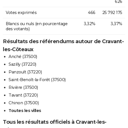
626
Votes exprimés
466
25 792 175
Blancs ou nuls (en pourcentage
3,32%
3,37%
des votants)
Résultats des référendums autour de Cravant-
les-Côteaux
Anché (37500)
Sazilly (37220)
Panzoult (37220)
Saint-Benoît-la-Forêt (37500)
Rivière (37500)
Tavant (37220)
Chinon (37500)
Toutes les villes
Tous les résultats officiels à Cravant-les-