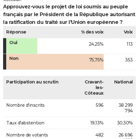
Approuvez-vous le projet de loi soumis au peuple
français par le Président de la République autorisant
la ratification du traité sur l'Union européenne ?
Réponse
% des voix
Voix
Oui
24,25%
113
Non
75,75%
353
Participation au scrutin
Cravant-
National
les-
Côteaux
Nombre d'inscrits
596
38 299
794
Taux d'abstention
19,13%
30,30%
Nombre de votants
482
26 696