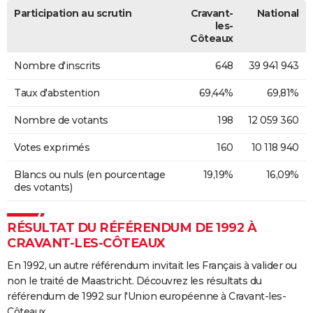
Participation au scrutin
Cravant-
National
les-
Côteaux
Nombre d'inscrits
648
39 941 943
Taux d'abstention
69,44%
69,81%
Nombre de votants
198
12 059 360
Votes exprimés
160
10 118 940
Blancs ou nuls (en pourcentage
19,19%
16,09%
des votants)
RÉSULTAT DU RÉFÉRENDUM DE 1992 À
CRAVANT-LES-CÔTEAUX
En 1992, un autre référendum invitait les Français à valider ou
non le traité de Maastricht. Découvrez les résultats du
référendum de 1992 sur l'Union européenne à Cravant-les-
Côteaux.