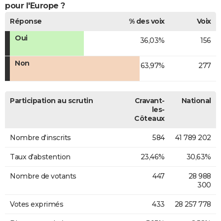
pour l'Europe ?
Réponse
% des voix
Voix
Oui
36,03%
156
Non
63,97%
277
Participation au scrutin
Cravant-
National
les-
Côteaux
Nombre d'inscrits
584
41 789 202
Taux d'abstention
23,46%
30,63%
Nombre de votants
447
28 988
300
Votes exprimés
433
28 257 778