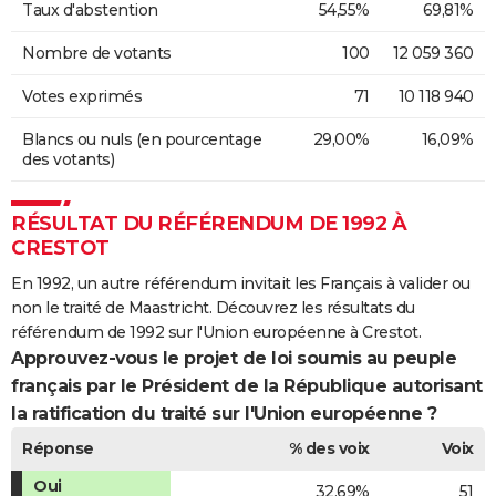
Taux d'abstention
54,55%
69,81%
Nombre de votants
100
12 059 360
Votes exprimés
71
10 118 940
Blancs ou nuls (en pourcentage
29,00%
16,09%
des votants)
RÉSULTAT DU RÉFÉRENDUM DE 1992 À
CRESTOT
En 1992, un autre référendum invitait les Français à valider ou
non le traité de Maastricht. Découvrez les résultats du
référendum de 1992 sur l'Union européenne à Crestot.
Approuvez-vous le projet de loi soumis au peuple
français par le Président de la République autorisant
la ratification du traité sur l'Union européenne ?
Réponse
% des voix
Voix
Oui
32,69%
51