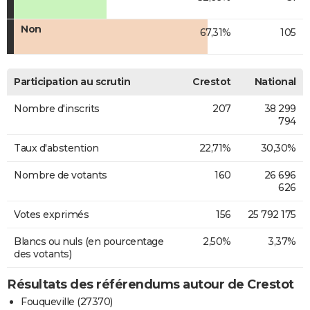
Non
67,31%
105
Participation au scrutin
Crestot
National
Nombre d'inscrits
207
38 299
794
Taux d'abstention
22,71%
30,30%
Nombre de votants
160
26 696
626
Votes exprimés
156
25 792 175
Blancs ou nuls (en pourcentage
2,50%
3,37%
des votants)
Résultats des référendums autour de Crestot
Fouqueville (27370)