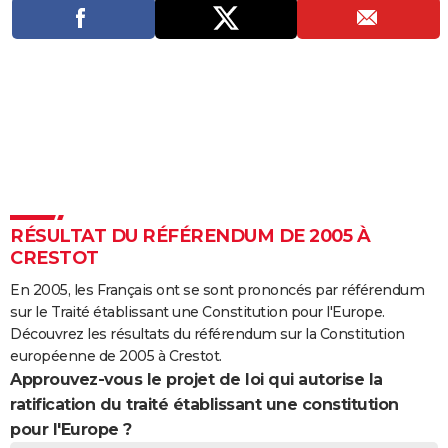
City break
Voyage de noces
Climat
Destinations
Voyage nature
Forum
+
PHOTO
GUIDES D'ACHAT
BONS PLANS
CARTE DE VOEUX
Carte Bonne année
Carte Pâques
Carte de Noël
Carte Saint-Valentin
Carte d'anniversaire
DICTIONNAIRE
Biographies
Expressions
Dictionnaire
Citations
Proverbes
PROGRAMME TV
RÉSULTAT DU RÉFÉRENDUM DE 2005 À
CRESTOT
COPAINS D'AVANT
En 2005, les Français ont se sont prononcés par référendum
Se connecter
Collèges
Universités
Service militaire
S'inscrire
Lycées
Primaires
Entreprises
Avis de recherche
AVIS DE DÉCÈS
sur le Traité établissant une Constitution pour l'Europe.
Découvrez les résultats du référendum sur la Constitution
FORUM
européenne de 2005 à Crestot.
Approuvez-vous le projet de loi qui autorise la
Lifestyle
Sport
Television
Cinema
Bricolage
Culture
Auto
Voyage
ratification du traité établissant une constitution
pour l'Europe ?