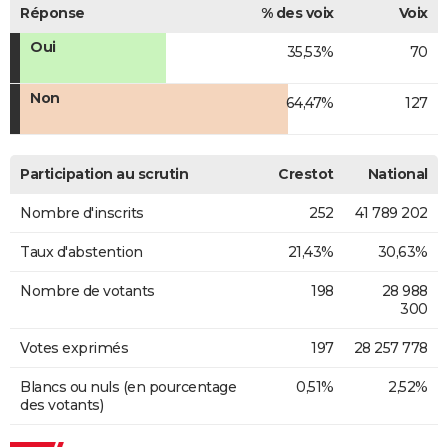
Réponse
% des voix
Voix
Oui
35,53%
70
Non
64,47%
127
Participation au scrutin
Crestot
National
Nombre d'inscrits
252
41 789 202
Taux d'abstention
21,43%
30,63%
Nombre de votants
198
28 988
300
Votes exprimés
197
28 257 778
Blancs ou nuls (en pourcentage
0,51%
2,52%
des votants)