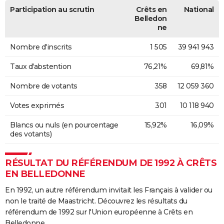
Participation au scrutin
Crêts en
National
Belledon
ne
Nombre d'inscrits
1 505
39 941 943
Taux d'abstention
76,21%
69,81%
Nombre de votants
358
12 059 360
Votes exprimés
301
10 118 940
Blancs ou nuls (en pourcentage
15,92%
16,09%
des votants)
RÉSULTAT DU RÉFÉRENDUM DE 1992 À CRÊTS
EN BELLEDONNE
En 1992, un autre référendum invitait les Français à valider ou
non le traité de Maastricht. Découvrez les résultats du
référendum de 1992 sur l'Union européenne à Crêts en
Belledonne.