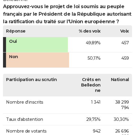
Approuvez-vous le projet de loi soumis au peuple
français par le Président de la République autorisant
la ratification du traité sur l'Union européenne ?
Réponse
% des voix
Voix
Oui
49,89%
457
Non
50,11%
459
Participation au scrutin
Crêts en
National
Belledon
ne
Nombre d'inscrits
1 341
38 299
794
Taux d'abstention
29,75%
30,30%
Nombre de votants
942
26 696