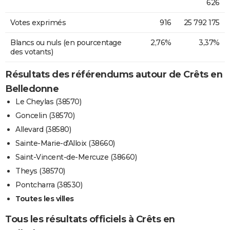
626
Votes exprimés
916
25 792 175
Blancs ou nuls (en pourcentage
2,76%
3,37%
des votants)
Résultats des référendums autour de Crêts en
Belledonne
Le Cheylas (38570)
Goncelin (38570)
Allevard (38580)
Sainte-Marie-d'Alloix (38660)
Saint-Vincent-de-Mercuze (38660)
Theys (38570)
Pontcharra (38530)
Toutes les villes
Tous les résultats officiels à Crêts en