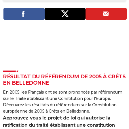
City break
Voyage de noces
Climat
Destinations
Voyage nature
Forum
+
PHOTO
GUIDES D'ACHAT
BONS PLANS
CARTE DE VOEUX
Carte Bonne année
Carte Pâques
Carte de Noël
Carte Saint-Valentin
Carte d'anniversaire
DICTIONNAIRE
Biographies
Expressions
Dictionnaire
Citations
Proverbes
PROGRAMME TV
RÉSULTAT DU RÉFÉRENDUM DE 2005 À CRÊTS
COPAINS D'AVANT
EN BELLEDONNE
Se connecter
Collèges
Universités
Service militaire
S'inscrire
Lycées
Primaires
Entreprises
Avis de recherche
AVIS DE DÉCÈS
En 2005, les Français ont se sont prononcés par référendum
sur le Traité établissant une Constitution pour l'Europe.
FORUM
Découvrez les résultats du référendum sur la Constitution
Lifestyle
Sport
Television
Cinema
Bricolage
Culture
Auto
Voyage
européenne de 2005 à Crêts en Belledonne.
Approuvez-vous le projet de loi qui autorise la
ratification du traité établissant une constitution