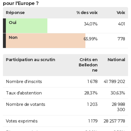
pour l'Europe ?
Réponse
% des voix
Voix
Oui
34,01%
401
Non
65,99%
778
Participation au scrutin
Crêts en
National
Belledon
ne
Nombre d'inscrits
1 678
41 789 202
Taux d'abstention
28,31%
30,63%
Nombre de votants
1 203
28 988
300
Votes exprimés
1 179
28 257 778