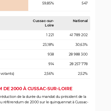
59,85%
547
Cussac-sur-
National
Loire
1 221
41 789 202
23,18%
30,63%
938
28 988 300
914
28 257 778
 votants)
2,56%
2,52%
 DE 2000 À CUSSAC-SUR-LOIRE
 réduction de la durée du mandat du président de la
 du référendum de 2000 sur le quinquennat à Cussac-