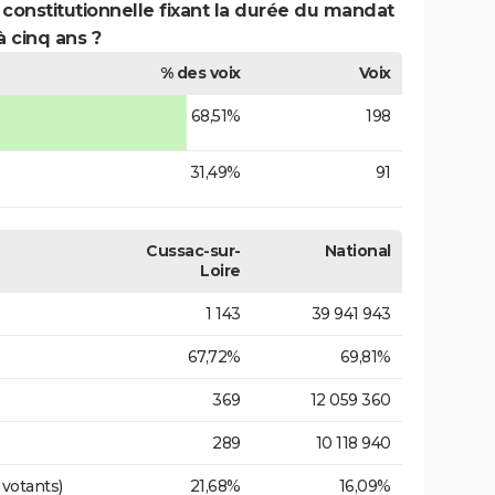
 constitutionnelle fixant la durée du mandat
à cinq ans ?
% des voix
Voix
68,51%
198
31,49%
91
Cussac-sur-
National
Loire
1 143
39 941 943
67,72%
69,81%
369
12 059 360
289
10 118 940
 votants)
21,68%
16,09%