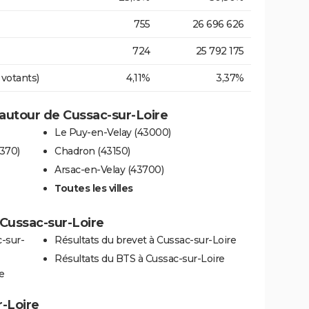
755
26 696 626
724
25 792 175
 votants)
4,11%
3,37%
autour de Cussac-sur-Loire
Le Puy-en-Velay (43000)
370)
Chadron (43150)
Arsac-en-Velay (43700)
Toutes les villes
à Cussac-sur-Loire
-sur-
Résultats du brevet à Cussac-sur-Loire
Résultats du BTS à Cussac-sur-Loire
e
r-Loire