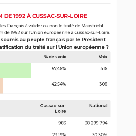
DE 1992 À CUSSAC-SUR-LOIRE
es Français à valider ou non le traité de Maastricht.
m de 1992 sur l'Union européenne à Cussac-sur-Loire.
 soumis au peuple français par le Président
atification du traité sur l'Union européenne ?
% des voix
Voix
57,46%
416
42,54%
308
Cussac-sur-
National
Loire
983
38 299 794
23,19%
30,30%