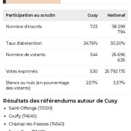
Participation au scrutin
Cusy
National
Nombre d'inscrits
723
38 299
794
Taux d'abstention
24,76%
30,30%
Nombre de votants
544
26 696
626
Votes exprimés
530
25 792 175
Blancs ou nuls (en pourcentage
2,57%
3,37%
des votants)
Résultats des référendums autour de Cusy
Saint-Offenge (73100)
Gruffy (74540)
Chainaz-les-Frasses (74540)