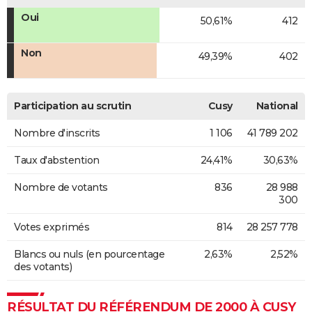
Oui
50,61%
412
Non
49,39%
402
Participation au scrutin
Cusy
National
Nombre d'inscrits
1 106
41 789 202
Taux d'abstention
24,41%
30,63%
Nombre de votants
836
28 988
300
Votes exprimés
814
28 257 778
Blancs ou nuls (en pourcentage
2,63%
2,52%
des votants)
RÉSULTAT DU RÉFÉRENDUM DE 2000 À CUSY