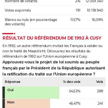
Nombre de votants
216
12 059 360
Votes exprimés
191
10 118 940
Blancs ou nuls (en pourcentage
11,57%
16,09%
des votants)
RÉSULTAT DU RÉFÉRENDUM DE 1992 À CUSY
En 1992, un autre référendum invitait les Français à valider ou
non le traité de Maastricht. Découvrez les résultats du
référendum de 1992 sur l'Union européenne à Cusy.
Approuvez-vous le projet de loi soumis au peuple
français par le Président de la République autorisant
la ratification du traité sur l'Union européenne ?
Réponse
% des voix
Voix
Oui
54,53%
289
Non
45,47%
241