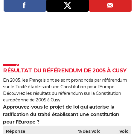
City break
Voyage de noces
Climat
Destinations
Voyage nature
Forum
+
PHOTO
GUIDES D'ACHAT
BONS PLANS
CARTE DE VOEUX
Carte Bonne année
Carte Pâques
Carte de Noël
Carte Saint-Valentin
Carte d'anniversaire
DICTIONNAIRE
Biographies
Expressions
Dictionnaire
Citations
Proverbes
PROGRAMME TV
RÉSULTAT DU RÉFÉRENDUM DE 2005 À CUSY
COPAINS D'AVANT
En 2005, les Français ont se sont prononcés par référendum
sur le Traité établissant une Constitution pour l'Europe.
Se connecter
Collèges
Universités
Service militaire
S'inscrire
Lycées
Primaires
Entreprises
Avis de recherche
AVIS DE DÉCÈS
Découvrez les résultats du référendum sur la Constitution
européenne de 2005 à Cusy.
FORUM
Approuvez-vous le projet de loi qui autorise la
ratification du traité établissant une constitution
Lifestyle
Sport
Television
Cinema
Bricolage
Culture
Auto
Voyage
pour l'Europe ?
Réponse
% des voix
Voix